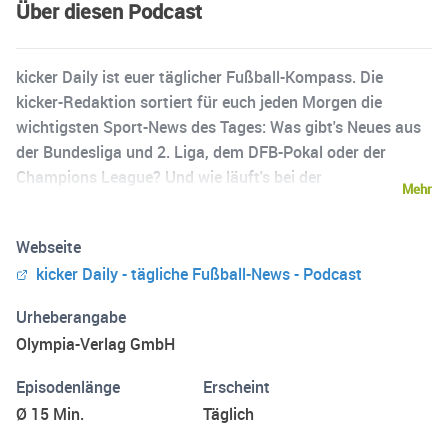
Über diesen Podcast
kicker Daily ist euer täglicher Fußball-Kompass. Die
kicker-Redaktion sortiert für euch jeden Morgen die
wichtigsten Sport-News des Tages: Was gibt's Neues aus
der Bundesliga und 2. Liga, dem DFB-Pokal oder der
Champions League? Und wie läuft's bei der
Mehr
Nationalmannschaft? In 15 Minuten ordnen unsere Hosts
gemeinsam mit unseren Reportern vor Ort und
Webseite
ausgewählten Experten zwei aktuelle Top-Themen ein,
kicker Daily - tägliche Fußball-News - Podcast
liefern euch fachliche Analysen und verlässliche
Hintergründe. Dazu gibt's die wichtigsten News des Tages.
Urheberangabe
Und weil Sport mehr als Fußball ist, blicken wir auch auf
Olympia-Verlag GmbH
Basketball, Handball, Football oder die Olympischen
Spiele. Damit ihr immer wisst, was heute in der Welt des
Episodenlänge
Erscheint
Fußballs und Sports los ist. Jeden Tag um 06 Uhr.
Ø 15 Min.
Täglich