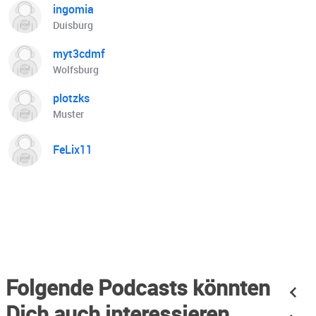
ingomia
Duisburg
myt3cdmf
Wolfsburg
plotzks
Muster
FeLix11
Folgende Podcasts könnten
Dich auch interessieren