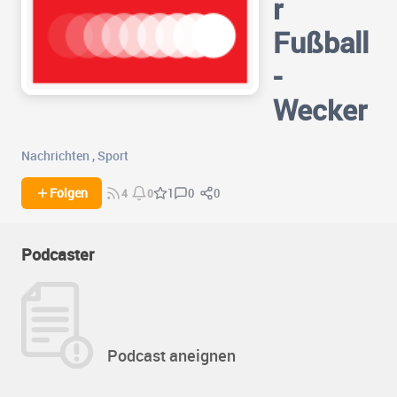
r
Fußball
-
Wecker
Nachrichten
,
Sport
0
0
Folgen
1
4
0
Podcaster
Podcast aneignen