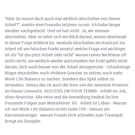
"Aber Du musst doch auch mal wirklich abschalten von Deiner
Arbeit?", meinte eine Freundin letztens zu mir. Ich habe länger
darüber nachgedacht. Und sie hat recht: Ja, wir müssen
abschalten. Aber es lohnt sich ein Blick darauf, wovon überhaupt.
In dieser Folge erfährst Du: weshalb Abschalten als Kontrast zur
Arbeit oft am falschen Punkt ansetzt welche Frage viel wichtiger
ist als "ist das jetzt Arbeit oder nicht" warum reines Nichtstun oft
nicht reicht, um wirklich wieder aufzutanken Am Ende geht's nicht
darum, Dich noch besser von der Arbeit abzugrenzen - Urlaubstage
klüger einzuteilen, noch striktere Grenzen zu setzen, noch mehr
Work-Life-Balance zu suchen. Sondern das Spiel selbst zu
verändern. Genau das ist auch der Kern von der neuesten Kreation
im Hause Limonata: SUCCESS ON YOUR TERMS - erfüllt im Job,
ohne Abstriche. Alle Infos und die Anmeldung findest Du hier
Passende Folgen zum Weiterhören: 65 - Arbeit ist Leben - Warum
ich von Work-Life-Balance nichts halte 109 - Genuss als
Karrierestrategie - warum Freude Dich schneller zum Traumjob
bringt als Disziplin