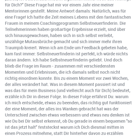
für Dich?" Diese Frage hat mir vor einem Jahr eine meiner
Mentorinnen gestellt. Meine Antwort damals: Natürlich, was für
eine Frage! Ich hatte die Zeit meines Lebens mit den fantastischen
Frauen in meinem Coachingprogramm Selbstneuerfinderin. Die
Teilnehmerinnen haben großartige Ergebnisse erzielt, sind über
sich hinausgewachsen, haben sich in sich selbst verliebt,
unzählige Mutausbrüche gemacht und sich immer mehr ihren
Traumjob kreiert. Wenn ich am Ende um Feedback gebeten habe,
kam fast immer: Selbstneuerfinderin ist perfekt, ich würde nichts
daran ändern. Ich habe Selbstneuerfinderin geliebt. Und doch
blieb die Frage im Raum - zusammen mit verschiedensten
Momenten und Erlebnissen, die ich damals selbst noch nicht
richtig einordnen konnte. Bis zu einem Moment vor zwei Wochen,
der alles verändert hat. Was in diesem Moment passiert ist und
was das für mein Business (und vielleicht auch für Dich) bedeutet,
erzähle ich Dir in dieser Folge. In dieser Folge erfährst Du: warum
ich mich entscheide, etwas zu beenden, das richtig gut funktioniert
der eine Moment, der alles ins Wanken gebracht hat was der
Unterschied zwischen etwas verbessern und etwas neu denken ist
wie Du bei Dir selbst erkennst, ob Du gerade in einem bequemen "so
ist das jetzt halt" feststeckst warum ich Dich diesmal mitten in
einen Prozess mitnehme, statt Dir hinterher davon zu erzählen