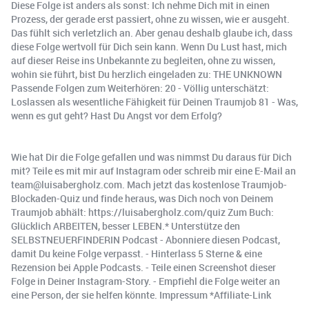
Diese Folge ist anders als sonst: Ich nehme Dich mit in einen
Prozess, der gerade erst passiert, ohne zu wissen, wie er ausgeht.
Das fühlt sich verletzlich an. Aber genau deshalb glaube ich, dass
diese Folge wertvoll für Dich sein kann. Wenn Du Lust hast, mich
auf dieser Reise ins Unbekannte zu begleiten, ohne zu wissen,
wohin sie führt, bist Du herzlich eingeladen zu: THE UNKNOWN
Passende Folgen zum Weiterhören: 20 - Völlig unterschätzt:
Loslassen als wesentliche Fähigkeit für Deinen Traumjob 81 - Was,
wenn es gut geht? Hast Du Angst vor dem Erfolg?
Wie hat Dir die Folge gefallen und was nimmst Du daraus für Dich
mit? Teile es mit mir auf Instagram oder schreib mir eine E-Mail an
team@luisabergholz.com. Mach jetzt das kostenlose Traumjob-
Blockaden-Quiz und finde heraus, was Dich noch von Deinem
Traumjob abhält: https://luisabergholz.com/quiz Zum Buch:
Glücklich ARBEITEN, besser LEBEN.* Unterstütze den
SELBSTNEUERFINDERIN Podcast - Abonniere diesen Podcast,
damit Du keine Folge verpasst. - Hinterlass 5 Sterne & eine
Rezension bei Apple Podcasts. - Teile einen Screenshot dieser
Folge in Deiner Instagram-Story. - Empfiehl die Folge weiter an
eine Person, der sie helfen könnte. Impressum *Affiliate-Link