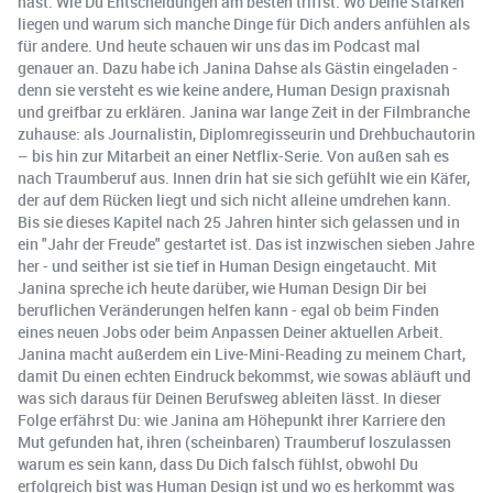
hast. Wie Du Entscheidungen am besten triffst. Wo Deine Stärken
liegen und warum sich manche Dinge für Dich anders anfühlen als
für andere. Und heute schauen wir uns das im Podcast mal
genauer an. Dazu habe ich Janina Dahse als Gästin eingeladen -
denn sie versteht es wie keine andere, Human Design praxisnah
und greifbar zu erklären. Janina war lange Zeit in der Filmbranche
zuhause: als Journalistin, Diplomregisseurin und Drehbuchautorin
– bis hin zur Mitarbeit an einer Netflix-Serie. Von außen sah es
nach Traumberuf aus. Innen drin hat sie sich gefühlt wie ein Käfer,
der auf dem Rücken liegt und sich nicht alleine umdrehen kann.
Bis sie dieses Kapitel nach 25 Jahren hinter sich gelassen und in
ein "Jahr der Freude" gestartet ist. Das ist inzwischen sieben Jahre
her - und seither ist sie tief in Human Design eingetaucht. Mit
Janina spreche ich heute darüber, wie Human Design Dir bei
beruflichen Veränderungen helfen kann - egal ob beim Finden
eines neuen Jobs oder beim Anpassen Deiner aktuellen Arbeit.
Janina macht außerdem ein Live-Mini-Reading zu meinem Chart,
damit Du einen echten Eindruck bekommst, wie sowas abläuft und
was sich daraus für Deinen Berufsweg ableiten lässt. In dieser
Folge erfährst Du: wie Janina am Höhepunkt ihrer Karriere den
Mut gefunden hat, ihren (scheinbaren) Traumberuf loszulassen
warum es sein kann, dass Du Dich falsch fühlst, obwohl Du
erfolgreich bist was Human Design ist und wo es herkommt was