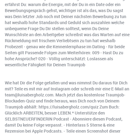
erfährst Du: warum die Energie, mit der Du in ein Date oder ein
Bewerbungsgespräch gehst, wichtiger ist als das, was Du sagst
was Dein letzter Job noch mit Deiner nächsten Bewerbung zu tun
hat weshalb hohe Standards und Geduld sich auszahlen welche
unbequeme Frage Du Dir stellen solltest, wenn Du Deine
Wunschliste an den Arbeitgeber schreibst was das Warten auf eine
Rückmeldung mit frischem Verliebtsein zu tun hat weshalb
Probezeit - genau wie die Kennenlernphase im Dating - für beide
Seiten gilt Passende Folgen zum Weiterhören: 009 - Hast Du zu
hohe Ansprüche? 020 - Völlig unterschätzt: Loslassen als
wesentliche Fähigkeit für Deinen Traumjob
Wie hat Dir die Folge gefallen und was nimmst Du daraus für Dich
mit? Teile es mit mir auf Instagram oder schreib mir eine E-Mail an
team@luisabergholz.com. Mach jetzt das kostenlose Traumjob-
Blockaden-Quiz und finde heraus, was Dich noch von Deinem
Traumjob abhält: https://luisabergholz.com/quiz Zum Buch:
Glücklich ARBEITEN, besser LEBEN.* Unterstütze den
SELBSTNEUERFINDERIN Podcast - Abonniere diesen Podcast,
damit Du keine Folge verpasst. - Hinterlass 5 Sterne & eine
Rezension bei Apple Podcasts. - Teile einen Screenshot dieser