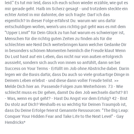
leid." Es tut mir leid, dass ich euch schon wieder erzähle, wie gut es
mir gerade geht. Halb im Scherz gesagt - und trotzdem steckte ein
echter Anteil in mir dahinter, der sich fragte: Darf ich das
eigentlich? In dieser Folge erfährst Du: warum wir uns dafür
entschuldigen wollen, wenn's uns richtig gut geht was es mit dem
"Upper Limit" für Dein Glück zu tun hat warum es schwieriger ist,
Menschen für die richtig guten Zeiten zu finden als für die
schlechten wie Neid Dich weiterbringen kann welcher Gedanke Dir
in besonders schönen Momenten heimlich die Freude klaut Wenn
Du Lust hast auf ein Leben, das nicht nur von außen erfolgreich
aussieht, sondern sich auch von innen so anfühlt, dann sei bei
Success on Your Terms - Erfüllt im Job ohne Abstriche dabei. Darin
legen wir die Basis dafür, dass Du auch so viele großartige Dinge in
Deinem Leben erlebst - und diese dann voller Freude teilst. >>
Melde Dich hier an. Passende Folgen zum Weiterhören: 73 - Wie
schlecht muss es Dir gehen, damit Du den Job wechseln darfst? 81
- Was, wenn es gut geht? - Hast Du Angst vor dem Erfolg? 42 - Bist
Du stolz auf Dich? Weshalb es so wichtig für Deinen Traumjob ist,
dass Du Deine Erfolge feierst Genannte Ressourcen: "The Big Leap:
Conquer Your Hidden Fear and Take Life to the Next Level" - Gay
Hendricks*