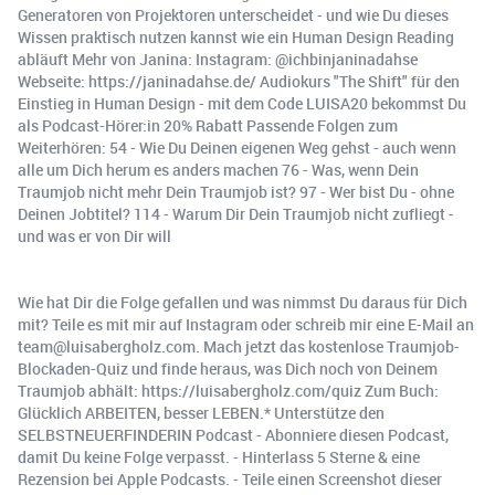
Generatoren von Projektoren unterscheidet - und wie Du dieses
Wissen praktisch nutzen kannst wie ein Human Design Reading
abläuft Mehr von Janina: Instagram: @ichbinjaninadahse
Webseite: https://janinadahse.de/ Audiokurs "The Shift" für den
Einstieg in Human Design - mit dem Code LUISA20 bekommst Du
als Podcast-Hörer:in 20% Rabatt Passende Folgen zum
Weiterhören: 54 - Wie Du Deinen eigenen Weg gehst - auch wenn
alle um Dich herum es anders machen 76 - Was, wenn Dein
Traumjob nicht mehr Dein Traumjob ist? 97 - Wer bist Du - ohne
Deinen Jobtitel? 114 - Warum Dir Dein Traumjob nicht zufliegt -
und was er von Dir will
Wie hat Dir die Folge gefallen und was nimmst Du daraus für Dich
mit? Teile es mit mir auf Instagram oder schreib mir eine E-Mail an
team@luisabergholz.com. Mach jetzt das kostenlose Traumjob-
Blockaden-Quiz und finde heraus, was Dich noch von Deinem
Traumjob abhält: https://luisabergholz.com/quiz Zum Buch:
Glücklich ARBEITEN, besser LEBEN.* Unterstütze den
SELBSTNEUERFINDERIN Podcast - Abonniere diesen Podcast,
damit Du keine Folge verpasst. - Hinterlass 5 Sterne & eine
Rezension bei Apple Podcasts. - Teile einen Screenshot dieser