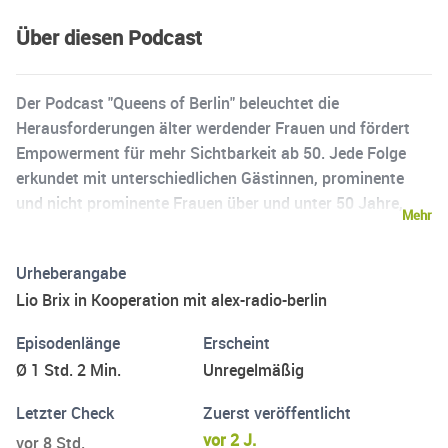
Über diesen Podcast
Der Podcast "Queens of Berlin" beleuchtet die
Herausforderungen älter werdender Frauen und fördert
Empowerment für mehr Sichtbarkeit ab 50. Jede Folge
erkundet mit unterschiedlichen Gästinnen, prominente
und nicht prominente Frauen über und unter 50 Jahre,
Mehr
Themen wie Diskriminierung, ProAging, Body-Shaming,
Gender Pay Gap und Gendermedizin. Im Fokus steht ein
Urheberangabe
generationsübergreifender feministischer Austausch, der
Lio Brix in Kooperation mit alex-radio-berlin
alternative Perspektiven auf das Älterwerden inspiriert.
Durch den Podcast werden die oft unsichtbaren Themen
Episodenlänge
Erscheint
älterer Frauen auf sozialen Medien und digitalen
Ø 1 Std. 2 Min.
Unregelmäßig
Plattformen präsent gemacht.
Letzter Check
Zuerst veröffentlicht
vor 2 J.
vor 8 Std.