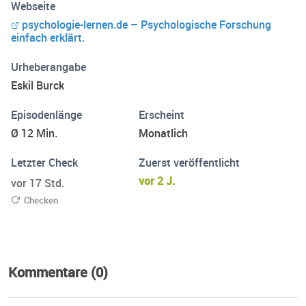
Webseite
blanker Unsinn verbreitet wird, hat der bekannte Diplom-
psychologie-lernen.de – Psychologische Forschung
Psychologe Eskil Burck tausende
einfach erklärt.
Untersuchungsergebnisse ausgewertet und verblüffende
Erkenntnisse anschaulich und unterhaltsam aufbereitet.
Urheberangabe
Welche Beeinflussungstechniken funktionieren wirklich?
Eskil Burck
Welche Techniken sollten Sie unbedingt kennen, um
Angriffe abwehren zu können?
Episodenlänge
Erscheint
Ø 12 Min.
Monatlich
Letzter Check
Zuerst veröffentlicht
vor 2 J.
vor 17 Std.
Checken
Kommentare (0)