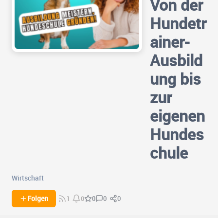
Von der
Hundetr
ainer-
Ausbild
ung bis
zur
eigenen
Hundes
chule
Wirtschaft
0
0
Folgen
0
1
0