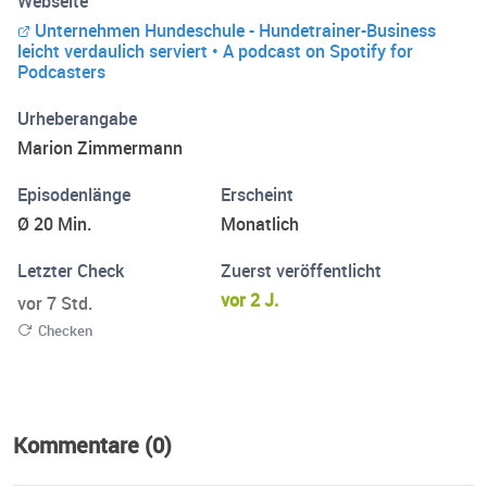
Webseite
es nur tun!
Unternehmen Hundeschule - Hundetrainer-Business
leicht verdaulich serviert • A podcast on Spotify for
Podcasters
Urheberangabe
Marion Zimmermann
Episodenlänge
Erscheint
Ø 20 Min.
Monatlich
Letzter Check
Zuerst veröffentlicht
vor 2 J.
vor 7 Std.
Checken
Kommentare (0)