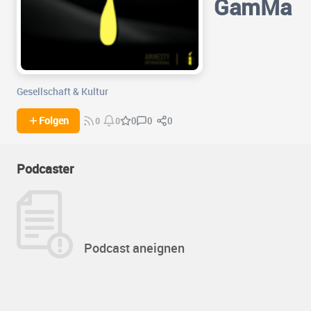
GamMa
Gesellschaft & Kultur
0
0
Folgen
0
0
0
Podcaster
Podcast aneignen