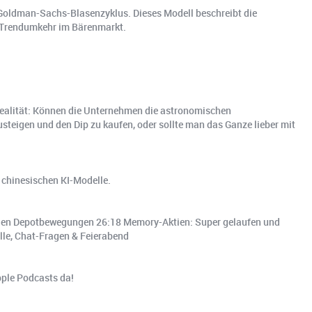
n Goldman-Sachs-Blasenzyklus. Dieses Modell beschreibt die
n Trendumkehr im Bärenmarkt.
Realität: Können die Unternehmen die astronomischen
usteigen und den Dip zu kaufen, oder sollte man das Ganze lieber mit
 chinesischen KI-Modelle.
ellen Depotbewegungen 26:18 Memory-Aktien: Super gelaufen und
lle, Chat-Fragen & Feierabend
pple Podcasts da!