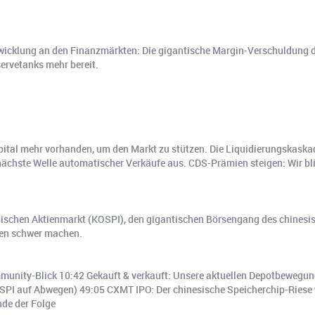
Entwicklung an den Finanzmärkten: Die gigantische Margin-Verschuldung 
servetanks mehr bereit.
Kapital mehr vorhanden, um den Markt zu stützen. Die Liquidierungskas
nächste Welle automatischer Verkäufe aus. CDS-Prämien steigen: Wir blic
ischen Aktienmarkt (KOSPI), den gigantischen Börsengang des chines
en schwer machen.
unity-Blick 10:42 Gekauft & verkauft: Unsere aktuellen Depotbewegun
PI auf Abwegen) 49:05 CXMT IPO: Der chinesische Speicherchip-Ries
nde der Folge