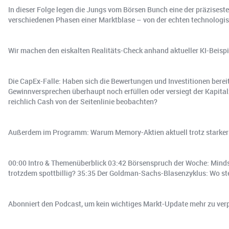
In dieser Folge legen die Jungs vom Börsen Bunch eine der präzisest
verschiedenen Phasen einer Marktblase – von der echten technologi
Wir machen den eiskalten Realitäts-Check anhand aktueller KI-Beispi
Die CapEx-Falle: Haben sich die Bewertungen und Investitionen bere
Gewinnversprechen überhaupt noch erfüllen oder versiegt der Kapitalz
reichlich Cash von der Seitenlinie beobachten?
Außerdem im Programm: Warum Memory-Aktien aktuell trotz starker Pe
00:00 Intro & Themenüberblick 03:42 Börsenspruch der Woche: Minds
trotzdem spottbillig? 35:35 Der Goldman-Sachs-Blasenzyklus: Wo st
Abonniert den Podcast, um kein wichtiges Markt-Update mehr zu verp