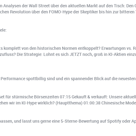
en Analysen der Wall Street über den aktuellen Markt auf den Tisch: De
schen Revolution über den FOMO-Hype der Skeptiker bis hin zur bittere
ele:
its komplett von den historischen Normen entkoppelt? Erwartungen vs. 
ufluss? Die Strategie: Lohnt es sich JETZT noch, groß in KI-Aktien einz
rformance spottbillig sind und ein spannender Blick auf die neuesten
et für stürmische Börsenzeiten 07:15 Gekauft & verkauft: Unsere aktu
ehen wir im KI-Hype wirklich? (Hauptthema) 01:00:38 Chinesische Mode
assen, und lasst uns gerne eine 5-Sterne-Bewertung auf Spotify oder A