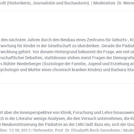
rdt (Historikerin, Journalistin und Buchautorin). | Moderation: Dr. Wer
n den nächsten Jahren durch den Neubau eines Zentrums für Geburts-, K
twortung für Kinder in der Gesellschaft zu überdenken. Gerade die Pädi
ntwicklung gehört. Vor diesem Hintergrund bekommt die Frage, wie viel u
nschaftlicher Debatten; stattdessen stehen meist Fragen der Demografie
 Bühler-Niederberger (Soziologie der Familie, Jugend und Erziehung an 
(Psychologin und Mutter eines chronisch kranken Kindes) und Barbara S
eit über die Innenperspektive von Klinik, Forschung und Lehre hinausweise
 in der Literatur wenige Analysen, die den Versuch unternehmen, die Ki
 Neukonstituierung der Pädiatrie an der LMU lädt dazu ein, sich der Gru
ies: 12.06.2013 | Referentin: Prof. Dr. Elisabeth Beck-Gernsheim | Moder