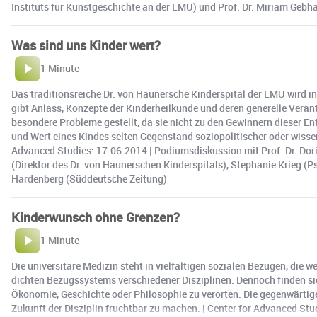
Instituts für Kunstgeschichte an der LMU) und Prof. Dr. Miriam Gebha
Was sind uns Kinder wert?
1 Minute
Das traditionsreiche Dr. von Haunersche Kinderspital der LMU wird i
gibt Anlass, Konzepte der Kinderheilkunde und deren generelle Veran
besondere Probleme gestellt, da sie nicht zu den Gewinnern dieser E
und Wert eines Kindes selten Gegenstand soziopolitischer oder wisse
Advanced Studies: 17.06.2014 | Podiumsdiskussion mit Prof. Dr. Doris
(Direktor des Dr. von Haunerschen Kinderspitals), Stephanie Krieg 
Hardenberg (Süddeutsche Zeitung)
Kinderwunsch ohne Grenzen?
1 Minute
Die universitäre Medizin steht in vielfältigen sozialen Bezügen, die w
dichten Bezugssystems verschiedener Disziplinen. Dennoch finden sich
Ökonomie, Geschichte oder Philosophie zu verorten. Die gegenwärtige
Zukunft der Disziplin fruchtbar zu machen. | Center for Advanced Stud