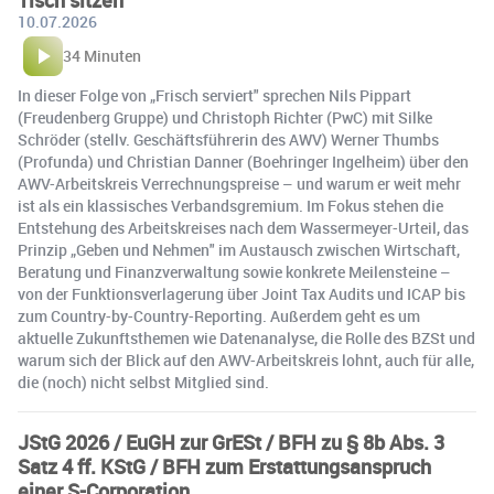
Tisch sitzen
10.07.2026
34 Minuten
In dieser Folge von „Frisch serviert" sprechen Nils Pippart
(Freudenberg Gruppe) und Christoph Richter (PwC) mit Silke
Schröder (stellv. Geschäftsführerin des AWV) Werner Thumbs
(Profunda) und Christian Danner (Boehringer Ingelheim) über den
AWV-Arbeitskreis Verrechnungspreise – und warum er weit mehr
ist als ein klassisches Verbandsgremium. Im Fokus stehen die
Entstehung des Arbeitskreises nach dem Wassermeyer-Urteil, das
Prinzip „Geben und Nehmen" im Austausch zwischen Wirtschaft,
Beratung und Finanzverwaltung sowie konkrete Meilensteine –
von der Funktionsverlagerung über Joint Tax Audits und ICAP bis
zum Country-by-Country-Reporting. Außerdem geht es um
aktuelle Zukunftsthemen wie Datenanalyse, die Rolle des BZSt und
warum sich der Blick auf den AWV-Arbeitskreis lohnt, auch für alle,
die (noch) nicht selbst Mitglied sind.
JStG 2026 / EuGH zur GrESt / BFH zu § 8b Abs. 3
Satz 4 ff. KStG / BFH zum Erstattungsanspruch
einer S-Corporation