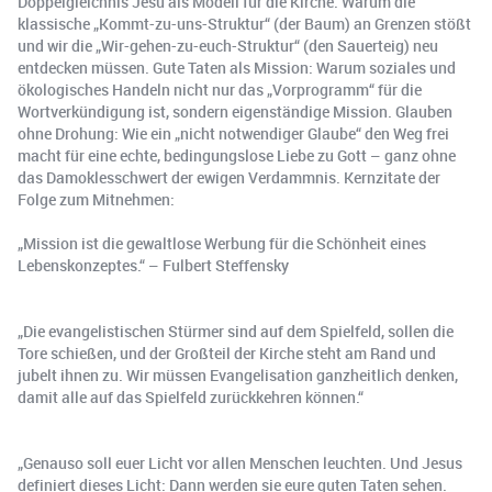
Doppelgleichnis Jesu als Modell für die Kirche. Warum die
klassische „Kommt-zu-uns-Struktur“ (der Baum) an Grenzen stößt
und wir die „Wir-gehen-zu-euch-Struktur“ (den Sauerteig) neu
entdecken müssen. Gute Taten als Mission: Warum soziales und
ökologisches Handeln nicht nur das „Vorprogramm“ für die
Wortverkündigung ist, sondern eigenständige Mission. Glauben
ohne Drohung: Wie ein „nicht notwendiger Glaube“ den Weg frei
macht für eine echte, bedingungslose Liebe zu Gott – ganz ohne
das Damoklesschwert der ewigen Verdammnis. Kernzitate der
Folge zum Mitnehmen:
„Mission ist die gewaltlose Werbung für die Schönheit eines
Lebenskonzeptes.“ – Fulbert Steffensky
„Die evangelistischen Stürmer sind auf dem Spielfeld, sollen die
Tore schießen, und der Großteil der Kirche steht am Rand und
jubelt ihnen zu. Wir müssen Evangelisation ganzheitlich denken,
damit alle auf das Spielfeld zurückkehren können.“
„Genauso soll euer Licht vor allen Menschen leuchten. Und Jesus
definiert dieses Licht: Dann werden sie eure guten Taten sehen.