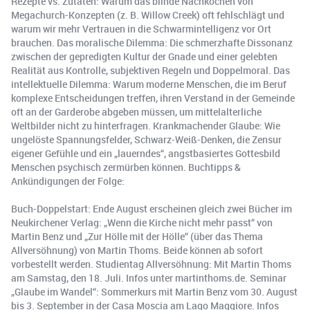
Rezepte vs. Zutaten: Warum das blinde Nachkochen von
Megachurch-Konzepten (z. B. Willow Creek) oft fehlschlägt und
warum wir mehr Vertrauen in die Schwarmintelligenz vor Ort
brauchen. Das moralische Dilemma: Die schmerzhafte Dissonanz
zwischen der gepredigten Kultur der Gnade und einer gelebten
Realität aus Kontrolle, subjektiven Regeln und Doppelmoral. Das
intellektuelle Dilemma: Warum moderne Menschen, die im Beruf
komplexe Entscheidungen treffen, ihren Verstand in der Gemeinde
oft an der Garderobe abgeben müssen, um mittelalterliche
Weltbilder nicht zu hinterfragen. Krankmachender Glaube: Wie
ungelöste Spannungsfelder, Schwarz-Weiß-Denken, die Zensur
eigener Gefühle und ein „lauerndes“, angstbasiertes Gottesbild
Menschen psychisch zermürben können. Buchtipps &
Ankündigungen der Folge:
Buch-Doppelstart: Ende August erscheinen gleich zwei Bücher im
Neukirchener Verlag: „Wenn die Kirche nicht mehr passt“ von
Martin Benz und „Zur Hölle mit der Hölle“ (über das Thema
Allversöhnung) von Martin Thoms. Beide können ab sofort
vorbestellt werden. Studientag Allversöhnung: Mit Martin Thoms
am Samstag, den 18. Juli. Infos unter martinthoms.de. Seminar
„Glaube im Wandel“: Sommerkurs mit Martin Benz vom 30. August
bis 3. September in der Casa Moscia am Lago Maggiore. Infos