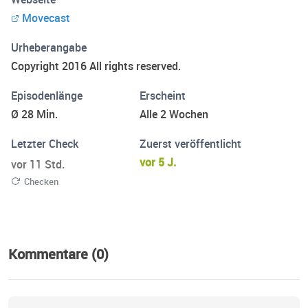
ich? Was schaffe ich neu an? Genau um diese Fragen geht
Movecast
es bei Movecast!
Urheberangabe
Copyright 2016 All rights reserved.
Episodenlänge
Erscheint
Ø 28 Min.
Alle 2 Wochen
Letzter Check
Zuerst veröffentlicht
vor 5 J.
vor 11 Std.
Checken
Kommentare (0)