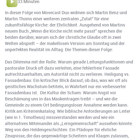
33 Minuten
In dieser Folge von Movecast Duo widmen sich Martin Benz und
Martin Thoms einer weiteren zentralen „Zutat“ für eine
zukunftsfähige Kirche: der Ehrlichkeit. Ausgehend von Martins
neuem Buch „Wenn die Kirche nicht mehr passt“ sprechen die
beiden darüber, warum sich der christliche Glaube oft in zwei
Welten abspielt – der makellosen Version am Sonntag und der
unperfekten Realität im Alltag. Die Themen dieser Folge:
Das Dilemma mit der Rolle: Warum gerade Leitungsfunktionen und
pastoraler Druck oft dazu verleiten, eine fehlerfreie Fassade
aufrechtzuerhalten, um Autorität nicht zu verlieren. Heiligung vs.
Fassadenbau: Ein kritischer Blick darauf, ob das, was wir oft als
geistliches Wachstum betiteln, in Wahrheit nur ein verbesserter
Fassadenbau ist. Die Kultur der Scham: Warum Angst vor
Beschämung uns in das Maskentragen treibt – und wie die
Gemeinde zu einem Ort bedingungsloser Annahme werden kann.
Kritik am Kriterienkatalog: Wie biblische Anforderungen an Leiter
(wie in 1. Timotheus) missverstanden werden und wie ein
alternatives Miteinander als „Lerngemeinschaft“ aussehen könnte.
Weg von den Heldengeschichten: Ein Plädoyer für ehrliche
Zeugnisse, die das gegenwärtige Scheitern und Klagen zulassen,