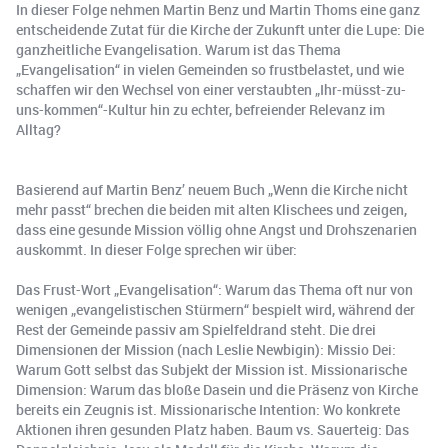
In dieser Folge nehmen Martin Benz und Martin Thoms eine ganz
entscheidende Zutat für die Kirche der Zukunft unter die Lupe: Die
ganzheitliche Evangelisation. Warum ist das Thema
„Evangelisation“ in vielen Gemeinden so frustbelastet, und wie
schaffen wir den Wechsel von einer verstaubten „Ihr-müsst-zu-
uns-kommen“-Kultur hin zu echter, befreiender Relevanz im
Alltag?
Basierend auf Martin Benz’ neuem Buch „Wenn die Kirche nicht
mehr passt“ brechen die beiden mit alten Klischees und zeigen,
dass eine gesunde Mission völlig ohne Angst und Drohszenarien
auskommt. In dieser Folge sprechen wir über:
Das Frust-Wort „Evangelisation“: Warum das Thema oft nur von
wenigen „evangelistischen Stürmern“ bespielt wird, während der
Rest der Gemeinde passiv am Spielfeldrand steht. Die drei
Dimensionen der Mission (nach Leslie Newbigin): Missio Dei:
Warum Gott selbst das Subjekt der Mission ist. Missionarische
Dimension: Warum das bloße Dasein und die Präsenz von Kirche
bereits ein Zeugnis ist. Missionarische Intention: Wo konkrete
Aktionen ihren gesunden Platz haben. Baum vs. Sauerteig: Das