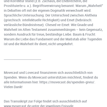
und Korrektur stand (z.B. Zachäus, die Ehebrecherin, die
Prostituierte u. a.). Begriffsverwirrung benannt: Warum „Wahrheit“
in Debatten oft mit der eigenen Dogmatik verwechselt wird.
Sprachliche Untersuchung: Der Unterschied zwischen Aletheia
(griechisch: intellektuelle Richtigkeit) und Emet (hebräisch:
verlässliche Bündnistreue). Chesed ve-Emet: Wie Gnade und
Wahrheit im Alten Testament zusammenhängen – kein Gegensatz,
sondern Ausdruck für treue, beständige Liebe. Baum & Frucht:
Warum die Liebe das Fundament und der Maßstab aller Tugenden
ist und die Wahrheit ihr dient, nicht umgekehrt.
__________________________
Movecast und Lovecast finanzieren sich ausschließlich von
Spenden. Wenn du Movecast unterstützen möchtest, findest du
alle Informationen hier: https://movecast.de/spenden-givio/.
Vielen Dank!
Das Transskript zur Folge findet sich ausschließlich auf
www.movecast.de unter der jeweiligen Episode.