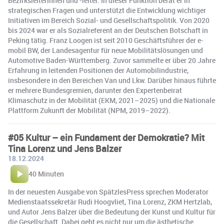
Bezirksleiterinnen und -leiter. In dieser Funktion berät er in
strategischen Fragen und unterstützt die Entwicklung wichtiger
Initiativen im Bereich Sozial- und Gesellschaftspolitik. Von 2020
bis 2024 war er als Sozialreferent an der Deutschen Botschaft in
Peking tätig. Franz Loogen ist seit 2010 Geschäftsführer der e-
mobil BW, der Landesagentur für neue Mobilitätslösungen und
Automotive Baden-Württemberg. Zuvor sammelte er über 20 Jahre
Erfahrung in leitenden Positionen der Automobilindustrie,
insbesondere in den Bereichen Van und Lkw. Darüber hinaus führte
er mehrere Bundesgremien, darunter den Expertenbeirat
Klimaschutz in der Mobilität (EKM, 2021–2025) und die Nationale
Plattform Zukunft der Mobilität (NPM, 2019–2022).
#05 Kultur – ein Fundament der Demokratie? Mit
Tina Lorenz und Jens Balzer
18.12.2024
40 Minuten
In der neuesten Ausgabe von SpätzlesPress sprechen Moderator
Medienstaatssekretär Rudi Hoogvliet, Tina Lorenz, ZKM Hertzlab,
und Autor Jens Balzer über die Bedeutung der Kunst und Kultur für
die Gesellschaft. Dabei geht es nicht nur um die ästhetische