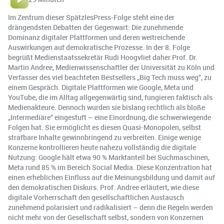
Im Zentrum dieser SpätzlesPress-Folge steht eine der
drängendsten Debatten der Gegenwart: Die zunehmende
Dominanz digitaler Plattformen und deren weitreichende
Auswirkungen auf demokratische Prozesse. In der 8. Folge
begrüßt Medienstaatssekretär Rudi Hoogvliet daher Prof. Dr.
Martin Andree, Medienwissenschaftler der Universität zu Köln und
Verfasser des viel beachteten Bestsellers „Big Tech muss weg“, zu
einem Gespräch. Digitale Plattformen wie Google, Meta und
YouTube, die im Alltag allgegenwärtig sind, fungieren faktisch als
Medienakteure. Dennoch wurden sie bislang rechtlich als bloße
„Intermediäre“ eingestuft – eine Einordnung, die schwerwiegende
Folgen hat. Sie ermöglicht es diesen Quasi-Monopolen, selbst
strafbare Inhalte gewinnbringend zu verbreiten. Einige wenige
Konzerne kontrollieren heute nahezu vollständig die digitale
Nutzung: Google hält etwa 90 % Marktanteil bei Suchmaschinen,
Meta rund 85 % im Bereich Social Media. Diese Konzentration hat
einen erheblichen Einfluss auf die Meinungsbildung und damit auf
den demokratischen Diskurs. Prof. Andree erläutert, wie diese
digitale Vorherrschaft den gesellschaftlichen Austausch
zunehmend polarisiert und radikalisiert – denn die Regeln werden
nicht mehr von der Gesellschaft selbst, sondern von Konzernen