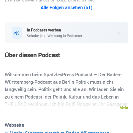
Alle Folgen ansehen (51)
In Podcasts werben
Schalte jetzt Werbung in Podcasts.
Über diesen Podcast
Willkommen beim SpätzlesPress Podcast – Der Baden-
Württemberg-Podcast aus Berlin Politik muss nicht
langweilig sein. Politik geht uns alle an. Wir laden Sie ein
zu einem Podcast, der Politik, Kultur und das Leben in
THE LÄND verbindet. Ich bin Rudi Hoogvliet, Ihr Gastgeber
Mehr
und Bevollmächtigter des Landes beim Bund, und ich
freue mich darauf, Sie durch unseren Politik-Podcast zu
Webseite
führen. Weitere Informationen finden Sie unter