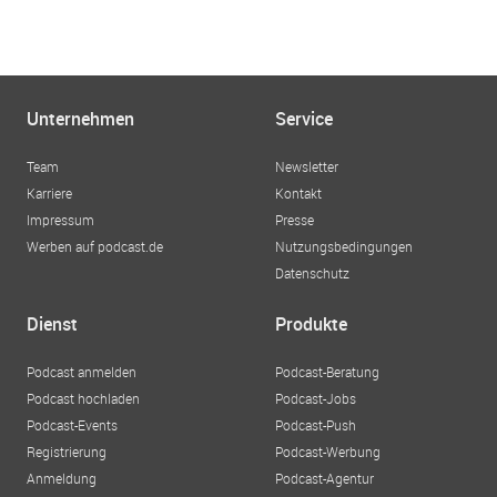
Unternehmen
Service
Team
Newsletter
Karriere
Kontakt
Impressum
Presse
Werben auf podcast.de
Nutzungsbedingungen
Datenschutz
Dienst
Produkte
Podcast anmelden
Podcast-Beratung
Podcast hochladen
Podcast-Jobs
Podcast-Events
Podcast-Push
Registrierung
Podcast-Werbung
Anmeldung
Podcast-Agentur