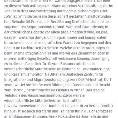
das Zusammenleben in der Einwanderungsgesellschaft. Die Idee
zu diesem Podcastthema entstand aus einer Veranstaltung, die im
Januar in der Landesvertretung unter dem gleichnamigen Titel:
„Wer ist ‚Wir’? Gemeinsam Gesellschaft gestalten”, stattgefunden
hat. Beinahe 30 Prozent der Bevölkerung Deutschlands hat einen
sogenannten Migrationshintergrund. Während Zuwanderung in
der öffentlichen Debatte vor allem problematisiert wird, ist klar,
dass wir weiterhin dringend Immigrantinnen und Immigranten
brauchen, um dem demografischen Wandel zu begegnen und den
Bedarf an Fachkräften zu decken. Welche Herausforderungen es
beim Thema Integration gibt und wie wir das Zusammenleben in
unserer vielfältigen Gesellschaft verbessern können, darum ging
es in diesem Gespräch. Dr. Seyran Bostancı arbeitet als
wissenschaftliche Mitarbeiterin im Nationalen Diskriminierungs-
und Rassismusmonitor (NaDiRa) am Deutschen Zentrum für
Integrations- und Migrationsforschung, kurz DeZIM-Institut. Dort
verantwortet sie den Bereich Bildung und Rassismus und forscht
zum Thema „Institutioneller Rassismus in Kitas“. Das ist eine
Teilstudie des Rassismusmonitors. Zuvor war sie
wissenschaftliche Mitarbeiterin am Institut für
Sozialwissenschaften der Humboldt Universität zu Berlin. Darüber
hinaus ist sie auch Beraterin und Trainerin für Inklusionsprozesse
an Bildungseinrichtungen. Anna Koktsidou ist Journalistin und