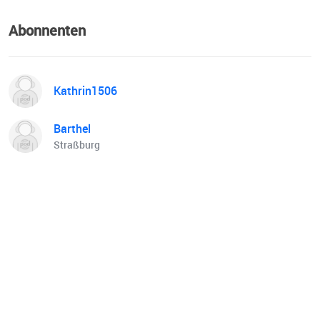
gespeichert. Die Daten werden ausschließlich für die
Verarbeitung der Konversation verwendet zur
Abonnenten
Durchführung des jeweiligen Gewinnspiels / Verlosung
und Gewinnerauswahl sowie zur Kontaktaufnahme. Dauer
der Speicherung Die Daten werden gelöscht, sobald sie für
Kathrin1506
die Erreichung des Zweckes ihrer Erhebung nicht mehr
erforderlich sind. Widerspruchs- und
Beseitigungsmöglichkeit Sie können der Verarbeitung
Barthel
Straßburg
Ihrer personenbezogenen Daten, die wir im Rahmen Ihrer
Nutzung unseres Podcast erfassen, jederzeit
widersprechen und Ihre unter dieser
Datenschutzerklärung genannten Betroffenenrechte
geltend machen. Senden Sie uns dazu eine formlose E-
Mail an: presse@lvtberlin.bwl.de