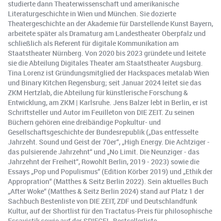
studierte dann Theaterwissenschaft und amerikanische
Literaturgeschichte in Wien und München. Sie dozierte
Theatergeschichte an der Akademie für Darstellende Kunst Bayern,
arbeitete später als Dramaturg am Landestheater Oberpfalz und
schließlich als Referent für digitale Kommunikation am
Staatstheater Nürnberg. Von 2020 bis 2023 gründete und leitete
sie die Abteilung Digitales Theater am Staatstheater Augsburg.
Tina Lorenz ist Gründungsmitglied der Hackspaces metalab Wien
und Binary Kitchen Regensburg; seit Januar 2024 leitet sie das
ZKM Hertzlab, die Abteilung für künstlerische Forschung &
Entwicklung, am ZKM | Karlsruhe. Jens Balzer lebt in Berlin, er ist
Schriftsteller und Autor im Feuilleton von DIE ZEIT. Zu seinen
Büchern gehören eine dreibändige Popkultur- und
Gesellschaftsgeschichte der Bundesrepublik („Das entfesselte
Jahrzeht. Sound und Geist der 70er“, „High Energy. Die Achtziger -
das pulsierende Jahrzehnt“ und „No Limit. Die Neunziger - das
Jahrzehnt der Freiheit“, Rowohlt Berlin, 2019 - 2023) sowie die
Essays „Pop und Populismus“ (Edition Körber 2019) und „Ethik der
Appropration“ (Matthes & Seitz Berlin 2022). Sein aktuelles Buch
„After Woke“ (Matthes & Seitz Berlin 2024) stand auf Platz 1 der
Sachbuch Bestenliste von DIE ZEIT, ZDF und Deutschlandfunk
Kultur, auf der Shortlist für den Tractatus-Preis für philosophische
Essayistik sowie auf der SPIEGEL-Bestsellerliste.