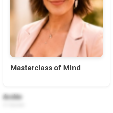
Masterclass of Mind
Archiv
311 Episoden