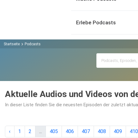
Erlebe Podcasts
Startseite
Podcasts
Aktuelle Audios und Videos von 
In dieser Liste finden Sie die neuesten Episoden der zuletzt aktu
‹
1
2
...
405
406
407
408
409
410