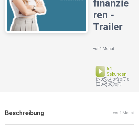
finanzie
ren -
Trailer
vor 1 Monat
64
Sekunden
0
0
0
0
0
0
0
Beschreibung
vor 1 Monat