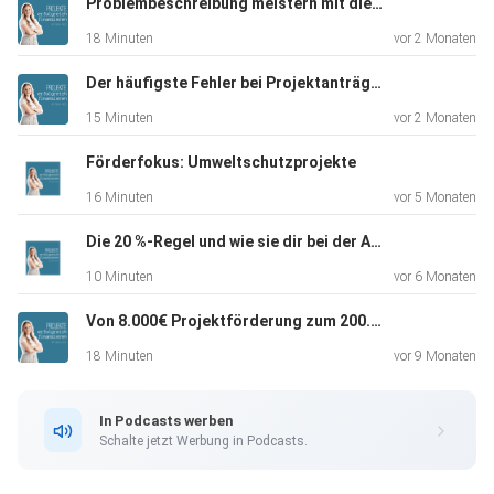
Problembeschreibung meistern mit diesen 4 Strategien
18 Minuten
vor 2 Monaten
Der häufigste Fehler bei Projektanträgen & drei Tipps damit du ihn vermeidest
15 Minuten
vor 2 Monaten
Förderfokus: Umweltschutzprojekte
16 Minuten
vor 5 Monaten
Die 20 %-Regel und wie sie dir bei der Auswahl von Fördertöpfen hilft
10 Minuten
vor 6 Monaten
Von 8.000€ Projektförderung zum 200.000€+ Budget fürs Nachhaltigkeitsmanagement: Meine 3 Learnings
18 Minuten
vor 9 Monaten
In Podcasts werben
Schalte jetzt Werbung in Podcasts.