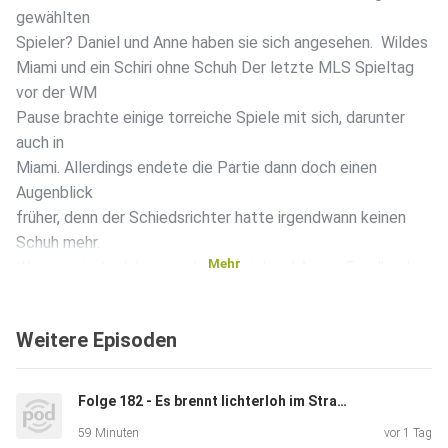
gewählten
Spieler? Daniel und Anne haben sie sich angesehen. Wildes
Miami und ein Schiri ohne Schuh Der letzte MLS Spieltag
vor der WM
Pause brachte einige torreiche Spiele mit sich, darunter
auch in
Miami. Allerdings endete die Partie dann doch einen
Augenblick
früher, denn der Schiedsrichter hatte irgendwann keinen
Schuh mehr.
Mehr
Was passiert ist, besprechen Daniel und Anne. Feedback
erwünscht! Um den MLS Podcast noch besser und
interessant zu
Weitere Episoden
machen, freuen wir uns natürlich sehr über Rückmeldungen,
Meinungen, Feedback oder Kritik. Auch Themenvorschläge,
die
Folge 182 - Es brennt lichterloh im Strafraum
...
59 Minuten
vor 1 Tag