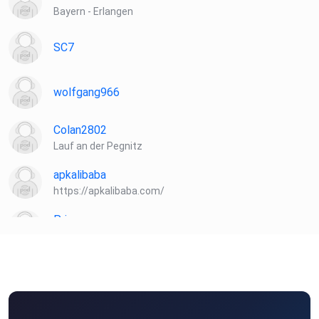
Bayern - Erlangen
SC7
wolfgang966
Colan2802
Lauf an der Pegnitz
apkalibaba
https://apkalibaba.com/
Priamos
Radeberg
HeinzBoettjer
Bremen
Turkan