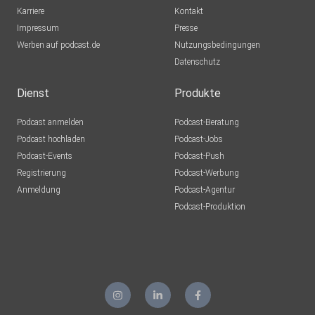
Karriere
Kontakt
Impressum
Presse
1t5ethxj
Werben auf podcast.de
Nutzungsbedingungen
Datenschutz
8nehb8yn
Dienst
Produkte
driesnerJackyJohn
Podcast anmelden
Podcast-Beratung
gladbeck
Podcast hochladen
Podcast-Jobs
Podcast-Events
Podcast-Push
lars148
Registrierung
Podcast-Werbung
Sehnde
Anmeldung
Podcast-Agentur
Podcast-Produktion