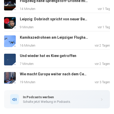
Flugzeug nahe Sprengstoff-Drohne mit Munition beladen?
russischen
14 Minuten
vor 1 Tag
Angriffen getötet worden. Es gibt zudem mehrere
Verletzte.
Leipzig: Dobrindt spricht von neuer Bedrohungslage
9 Minuten
vor 1 Tag
Kamikazedrohnen am Leipziger Flughafen?
16 Minuten
vor 2 Tagen
Und wieder hat es Kiew getroffen
7 Minuten
vor 2 Tagen
Wie macht Europa weiter nach dem Ceuta-Weckruf?
19 Minuten
vor 3 Tagen
In Podcasts werben
Schalte jetzt Werbung in Podcasts.