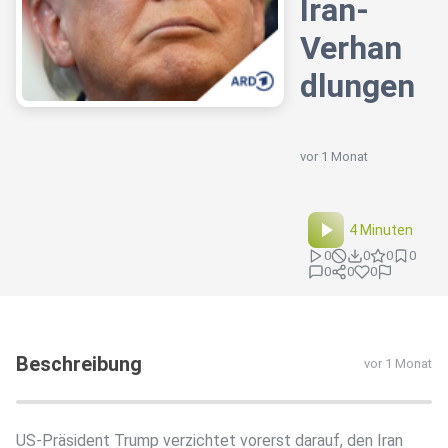
Iran-
Verhan
dlungen
vor 1 Monat
4 Minuten
0
0
0
0
0
0
0
Beschreibung
vor 1 Monat
US-Präsident Trump verzichtet vorerst darauf, den Iran