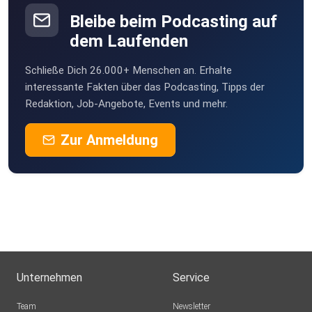
Köln
Bleibe beim Podcasting auf
kutumi
dem Laufenden
münchen
Schließe Dich 26.000+ Menschen an. Erhalte
Horoe
interessante Fakten über das Podcasting, Tipps der
Go
Redaktion, Job-Angebote, Events und mehr.
Dieter57
Zur Anmeldung
Kerstinmewes
Olliathome
Hamburg
yzi91ra9
Unternehmen
Service
jmxl73u3
Team
Newsletter