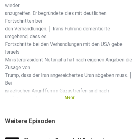
wieder
anzugreifen. Er begründete dies mit deutlichen
Fortschritten bei
den Verhandlungen. │ Irans Führung dementierte
umgehend, dass es
Fortschritte bei den Verhandlungen mit den USA gebe. │
Israels
Ministerpräsident Netanjahu hat nach eigenen Angaben die
Zusage von
Trump, dass der Iran angereichertes Uran abgeben muss. │
Bei
israelischen Angriffen im Gazastreifen sind nach
Mehr
palästinensischen
Angaben gestern drei Menschen getötet worden. │ Nach
einem
Weitere Episoden
ukrainischen Angriff gibt es Tote und Verletzte in der
russischen
Grenzregion Brjansk. In der Ukraine ist eine Frau bei