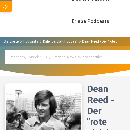
Erlebe Podcasts
Startseite
Podcasts
Kalenderblatt Podcast
Dean Reed - Der "rote Elvis"
Dean
Reed -
Der
"rote