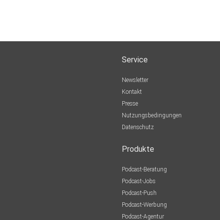
Service
Newsletter
Kontakt
Presse
Nutzungsbedingungen
Datenschutz
Produkte
Podcast-Beratung
Podcast-Jobs
Podcast-Push
Podcast-Werbung
Podcast-Agentur