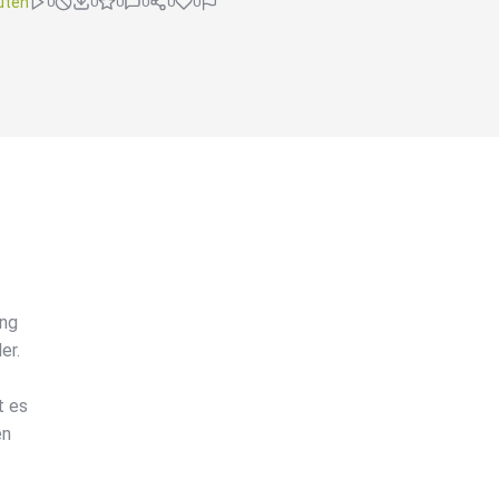
uten
0
0
0
0
0
0
ung
er.
t es
en