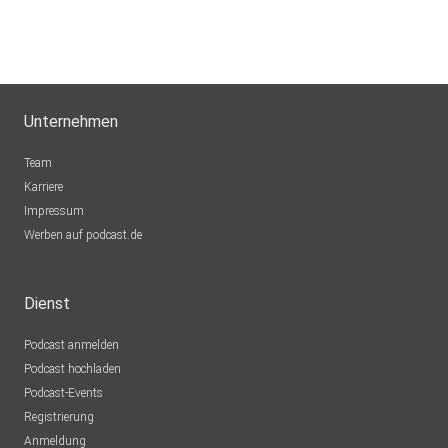
Unternehmen
Team
Karriere
Impressum
Werben auf podcast.de
Dienst
Podcast anmelden
Podcast hochladen
Podcast-Events
Registrierung
Anmeldung