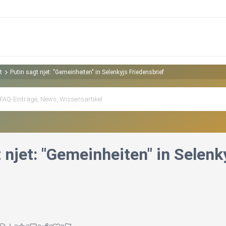
t
Putin sagt njet: "Gemeinheiten" in Selenkyjs Friedensbrief
 njet: "Gemeinheiten" in Selenk