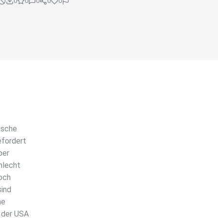
0
0
0
0
0
nische
efordert
ber
hlecht
noch
sind
ne
e der USA