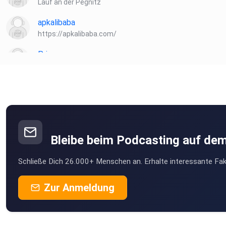
Lauf an der Pegnitz
apkalibaba
https://apkalibaba.com/
Priamos
Radeberg
HeinzBoettjer
Bremen
Turkan
Köln
Bleibe beim Podcasting auf de
kutumi
Schließe Dich 26.000+ Menschen an. Erhalte interessante Fak
münchen
Horoe
Zur Anmeldung
Go
Dieter57