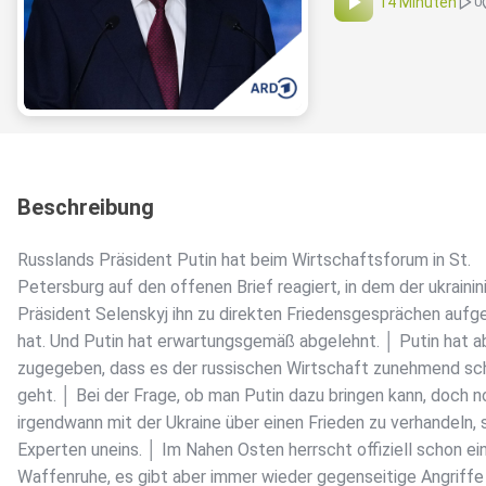
14 Minuten
0
Beschreibung
Russlands Präsident Putin hat beim Wirtschaftsforum in St.
Petersburg auf den offenen Brief reagiert, in dem der ukraini
Präsident Selenskyj ihn zu direkten Friedensgesprächen aufg
hat. Und Putin hat erwartungsgemäß abgelehnt. │ Putin hat a
zugegeben, dass es der russischen Wirtschaft zunehmend sc
geht. │ Bei der Frage, ob man Putin dazu bringen kann, doch 
irgendwann mit der Ukraine über einen Frieden zu verhandeln, 
Experten uneins. │ Im Nahen Osten herrscht offiziell schon ei
Waffenruhe, es gibt aber immer wieder gegenseitige Angriff