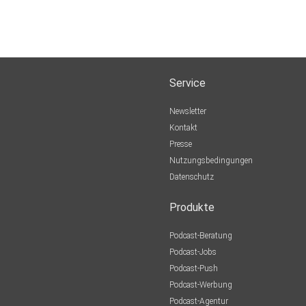
Service
Newsletter
Kontakt
Presse
Nutzungsbedingungen
Datenschutz
Produkte
Podcast-Beratung
Podcast-Jobs
Podcast-Push
Podcast-Werbung
Podcast-Agentur