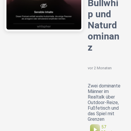
Bullwhi
p und
Naturd
ominan
z
vor 2 Monaten
Zwei dominante
Männer im
Realtalk über
Outdoor-Reize,
Fußfetisch und
das Spiel mit
Grenzen
57