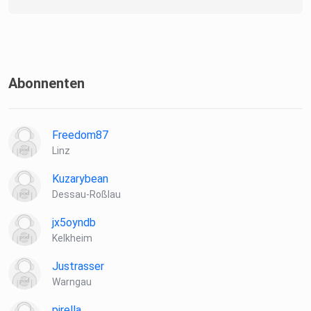
Abonnenten
Freedom87
Linz
Kuzarybean
Dessau-Roßlau
jx5oyndb
Kelkheim
Justrasser
Warngau
pirella