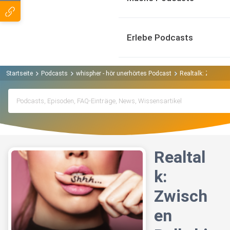
Erlebe Podcasts
Startseite
Podcasts
whispher - hör unerhörtes Podcast
Realtalk: Zwisch
Realtal
k:
Zwisch
en