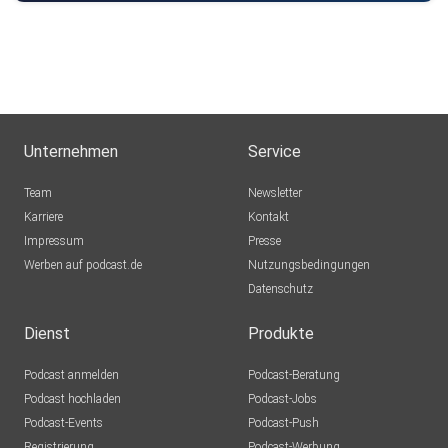
Unternehmen
Service
Team
Newsletter
Karriere
Kontakt
Impressum
Presse
Werben auf podcast.de
Nutzungsbedingungen
Datenschutz
Dienst
Produkte
Podcast anmelden
Podcast-Beratung
Podcast hochladen
Podcast-Jobs
Podcast-Events
Podcast-Push
Registrierung
Podcast-Werbung