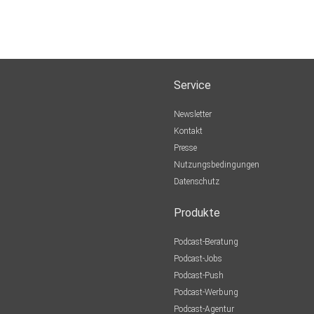
Service
Newsletter
Kontakt
Presse
Nutzungsbedingungen
Datenschutz
Produkte
Podcast-Beratung
Podcast-Jobs
Podcast-Push
Podcast-Werbung
Podcast-Agentur