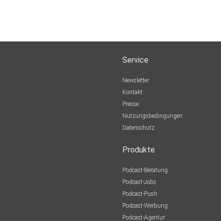
Service
Newsletter
Kontakt
Presse
Nutzungsbedingungen
Datenschutz
Produkte
Podcast-Beratung
Podcast-Jobs
Podcast-Push
Podcast-Werbung
Podcast-Agentur