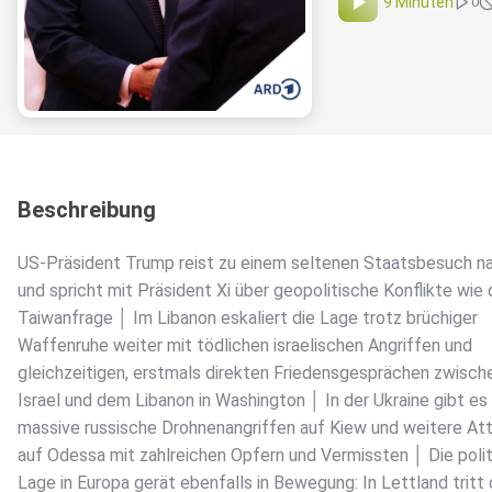
9 Minuten
0
Beschreibung
US-Präsident Trump reist zu einem seltenen Staatsbesuch n
und spricht mit Präsident Xi über geopolitische Konflikte wie 
Taiwanfrage │ Im Libanon eskaliert die Lage trotz brüchiger
Waffenruhe weiter mit tödlichen israelischen Angriffen und
gleichzeitigen, erstmals direkten Friedensgesprächen zwisch
Israel und dem Libanon in Washington │ In der Ukraine gibt es
massive russische Drohnenangriffen auf Kiew und weitere At
auf Odessa mit zahlreichen Opfern und Vermissten │ Die poli
Lage in Europa gerät ebenfalls in Bewegung: In Lettland tritt 