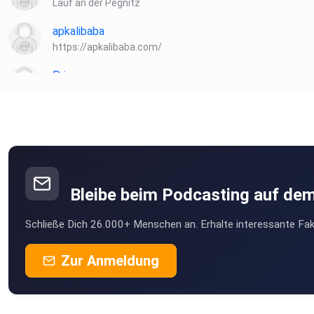
Lauf an der Pegnitz
apkalibaba
https://apkalibaba.com/
Priamos
Radeberg
HeinzBoettjer
Bremen
Turkan
Köln
Bleibe beim Podcasting auf de
kutumi
Schließe Dich 26.000+ Menschen an. Erhalte interessante Fak
münchen
Horoe
Zur Anmeldung
Go
Dieter57