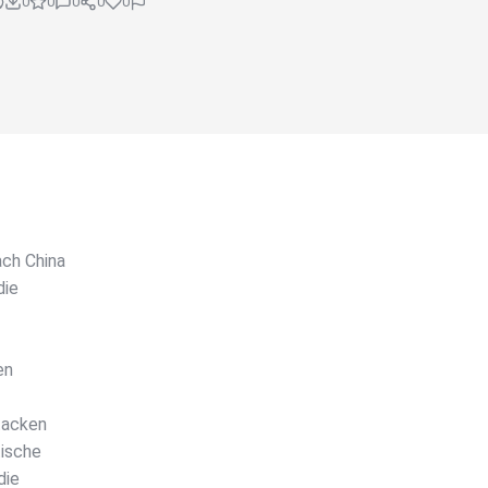
0
0
0
0
0
ach China
die
en
tacken
tische
die