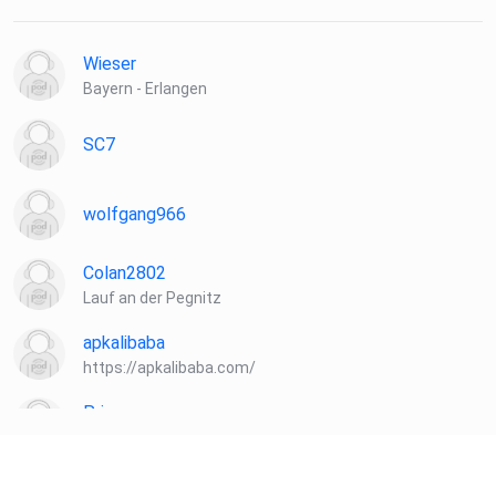
Wieser
Bayern - Erlangen
SC7
wolfgang966
Colan2802
Lauf an der Pegnitz
apkalibaba
https://apkalibaba.com/
Priamos
Radeberg
HeinzBoettjer