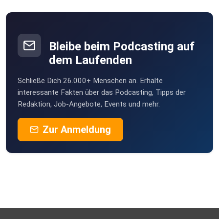
Bremen
Turkan
Köln
Bleibe beim Podcasting auf
kutumi
dem Laufenden
münchen
Schließe Dich 26.000+ Menschen an. Erhalte
Horoe
interessante Fakten über das Podcasting, Tipps der
Go
Redaktion, Job-Angebote, Events und mehr.
Dieter57
Zur Anmeldung
Kerstinmewes
Olliathome
Hamburg
yzi91ra9