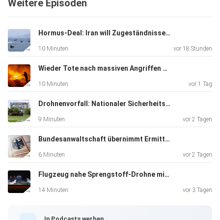
Weitere Episoden
Hormus-Deal: Iran will Zugeständnisse der USA
10 Minuten
vor 18 Stunden
Wieder Tote nach massiven Angriffen auf Kiew
10 Minuten
vor 1 Tag
Drohnenvorfall: Nationaler Sicherheitsrat tagt
9 Minuten
vor 2 Tagen
Bundesanwaltschaft übernimmt Ermittlungen zu Sprengstoff-Drohne
6 Minuten
vor 2 Tagen
Flugzeug nahe Sprengstoff-Drohne mit Munition beladen?
14 Minuten
vor 3 Tagen
In Podcasts werben