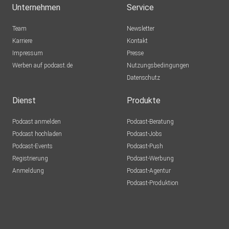
Unternehmen
Service
jmxl73u3
Team
Newsletter
Karriere
Kontakt
Impressum
Presse
1t5ethxj
Werben auf podcast.de
Nutzungsbedingungen
Datenschutz
8nehb8yn
Dienst
Produkte
driesnerJackyJohn
Podcast anmelden
Podcast-Beratung
gladbeck
Podcast hochladen
Podcast-Jobs
Podcast-Events
Podcast-Push
lars148
Registrierung
Podcast-Werbung
Sehnde
Anmeldung
Podcast-Agentur
Podcast-Produktion