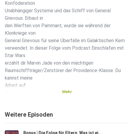
Konföderation
Unabhängiger Systeme und das Schiff von General
Grievous. Erbaut in
den Werften von Pammant, wurde sie während der
Klonkriege von
General Grievous für seine Überfälle im Galaktischen Kern
verwendet. In dieser Folge vom Podcast Einschlafen mit
Star Wars
erzählt dir Marvin Jade von den mächtigen
Raumschiffträger/Zerstörer der Providence-Klasse. Du
kannst meine
Arbeit auf
Mehr
[Steady]
(https://steady.page/de/einschlafenmitstarwars/about)
unterstützen und erhältst Zugang zu exklusiven Premium-
Weitere Episoden
Folgen. Ich
habe gehört, man schläft dann auch besser :) Schau dir mal
coole
Bonus | Die Folge für Eltern: Was ist eigentlich Star Wars? | Einschlafen mit Star Wars