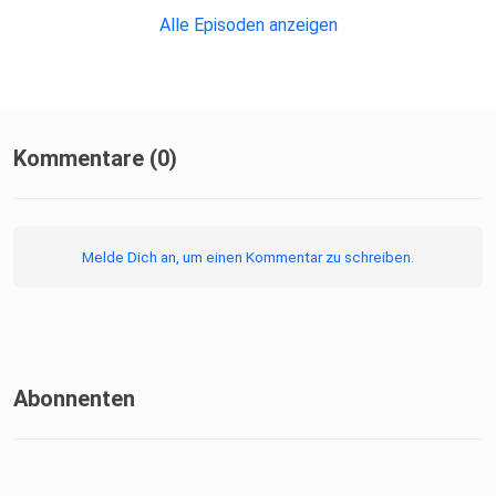
star-wars)
Alle Episoden anzeigen
Produziert von: [Studio Grüner Ton](https://www.gruener-
ton.de)
Unterstützt von: Senator Alexander Rönne Senator Torben
Bösken
Kommentare (0)
Melde Dich an, um einen Kommentar zu schreiben.
Abonnenten