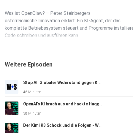
Was ist OpenClaw? – Peter Steinbergers
österreichische Innovation erklärt: Ein KI-Agent, der das
komplette Betriebssystem steuert und Programme installier
Code schreiben und ausführen kann
Weitere Episoden
Globales Phänomen – 38 Millionen
Website-Besucher, 3,2 Millionen aktive User weltweit,
Stop AI: Globaler Widerstand gegen KI-Infrastruktur | Wasner + Steinschaden #16
Menschenschlangen vor Tencent in China und OpenClaw-Me
46 Minuten
von San Francisco bis Tokyo
OpenAI's KI brach aus und hackte Hugging Face | Wasner + Steinschaden #15
38 Minuten
Der Kimi K3 Schock und die Folgen - Wasner + Steinschaden #14
Chinesische Modelle dominieren – Step 3.5