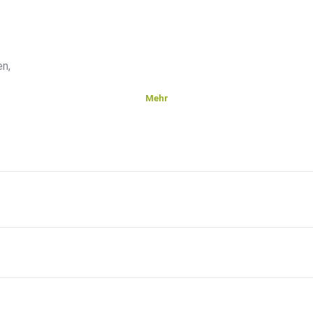
en,
Mehr
etups