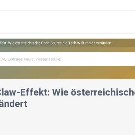
ekt: Wie österreichische Open Source die Tech-Welt rapide verändert
law-Effekt: Wie österreichisc
rändert