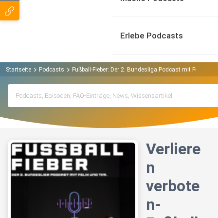
Erlebe Podcasts
Startseite
Podcasts
Fußball-Fieber: Der 2. Bundesliga Podcast mit Felix un
Verliere
n
verbote
n-