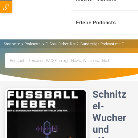
Erlebe Podcasts
Startseite
Podcasts
Fußball-Fieber: Der 2. Bundesliga Podcast mit Felix un
Schnitz
el-
Wucher
und