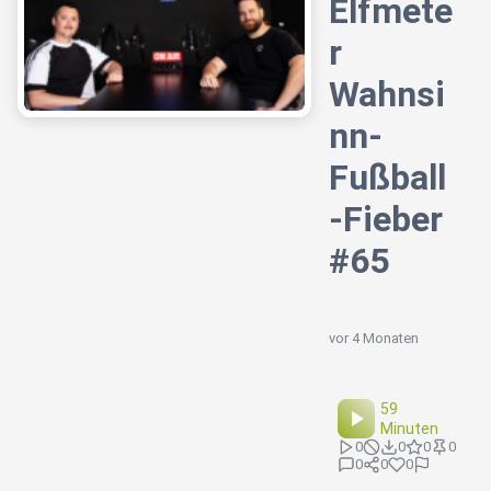
Elfmete
r
Wahnsi
nn-
Fußball
-Fieber
#65
vor 4 Monaten
59
Minuten
0
0
0
0
0
0
0