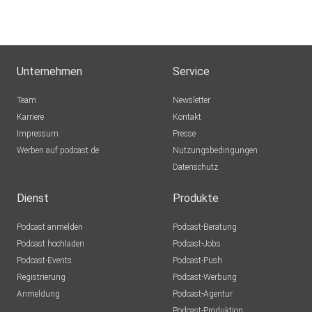
Unternehmen
Service
Team
Newsletter
Karriere
Kontakt
Impressum
Presse
Werben auf podcast.de
Nutzungsbedingungen
Datenschutz
Dienst
Produkte
Podcast anmelden
Podcast-Beratung
Podcast hochladen
Podcast-Jobs
Podcast-Events
Podcast-Push
Registrierung
Podcast-Werbung
Anmeldung
Podcast-Agentur
Podcast-Produktion