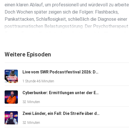
einen klaren Ablauf, um professionell und würdevoll zu arbeite
Doch Wochen später zeigen sich die Folgen: Flashbacks,
Panikattacken, Schlaflosigkeit, schließlich die Diagnose einer
posttraumatischen Belastungsstörung. Der Psychotherapeut
Trauma-Experte Knut Latscha ordnet ein,welche Warnsignale 
gibt und warum und wie extreme Einsätze nachwirken. Eine Fo
eine wenig sichtbare Seite der Polizeiarbeit und über die Frag
Weitere Episoden
was Extremsituationen mit denen machen, die helfen. Unser
Podcast-Tipp: „Versuchslabor Kinderheim“
https://www.ardaudiothek.de/sendung/dlf-doku-serien/urn:
Live vom SWR Podcastfestival 2026: Das bringt einen Phantombildzeichner zum Weinen
1 Stunde 46 Minuten
Cyberbunker: Ermittlungen unter der Erde
32 Minuten
Zwei Länder, ein Fall: Die Streife über den Rhein
32 Minuten