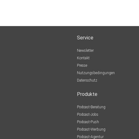
Service
Newsletter
Kontakt
Presse
Nutzungsbedingungen
Datenschutz
Produkte
Podcast-Beratung
Podcast-Jobs
Podcast-Push
Podcast-Werbung
Podcast-Agentur