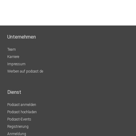
Unternehmen
Team
Karriere
Impressum
Werben auf podcast.de
Dienst
Podcast anmelden
Podcast hochladen
Podcast-Events
Registrierung
Anmeldung