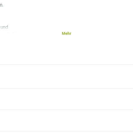
n.
 und
Mehr
es dafür
lge über
e,
ard:show:007b772dd3c1292e/