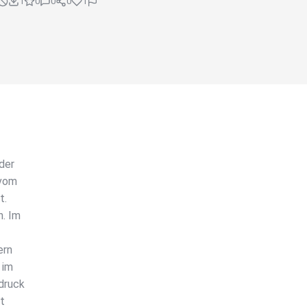
1
0
0
0
1
der
 vom
t.
n. Im
ern
 im
druck
lt