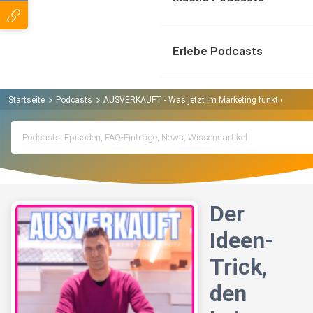
Erlebe Podcasts
Startseite
Podcasts
AUSVERKAUFT - Was jetzt im Marketing funktioniert P
Der
Ideen-
Trick,
den