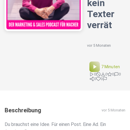
kein
Texter
verrät
vor 5 Monaten
7 Minuten
0
0
0
0
0
0
Beschreibung
vor 5 Monaten
Du brauchst eine Idee. Für einen Post. Eine Ad. Ein