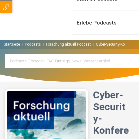
Erlebe Podcasts
Startseite
Podcasts
Forschung aktuell Podcast
Cyber-Security-Konferenz 
Cyber-
Securit
y-
Konfere