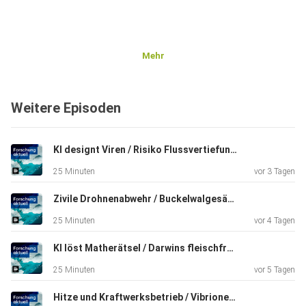
Mehr
Weitere Episoden
KI designt Viren / Risiko Flussvertiefung / E-Scooter / Schneckenschleim
25 Minuten
vor 3 Tagen
Zivile Drohnenabwehr / Buckelwalgesänge / Weltraumrecht
25 Minuten
vor 4 Tagen
KI löst Matherätsel / Darwins fleischfressende Pflanze / Kühlende Keramik
25 Minuten
vor 5 Tagen
Hitze und Kraftwerksbetrieb / Vibrionen / Soziale Medien und Lernleistung