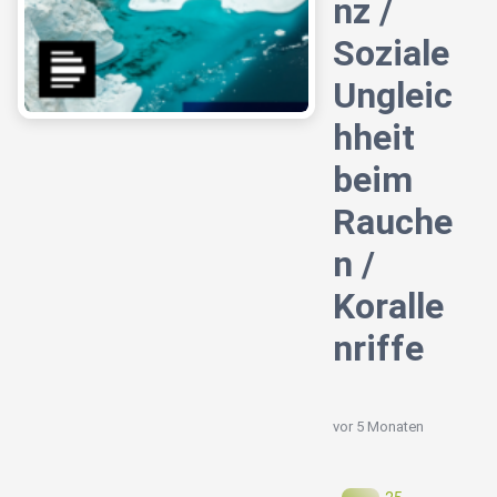
nz /
Soziale
Ungleic
hheit
beim
Rauche
n /
Koralle
nriffe
vor 5 Monaten