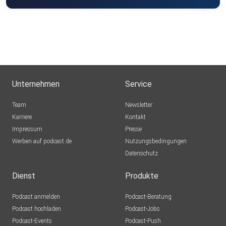
Unternehmen
Service
Team
Newsletter
Karriere
Kontakt
Impressum
Presse
Werben auf podcast.de
Nutzungsbedingungen
Datenschutz
Dienst
Produkte
Podcast anmelden
Podcast-Beratung
Podcast hochladen
Podcast-Jobs
Podcast-Events
Podcast-Push