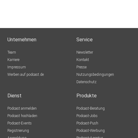
Unternehmen
Service
Team
Newsletter
Karriere
Kontakt
Impressum
Presse
Werben auf podcast.de
Nutzungsbedingungen
Datenschutz
Dienst
Produkte
Podcast anmelden
Podcast-Beratung
Podcast hochladen
Podcast-Jobs
Podcast-Events
Podcast-Push
Registrierung
Podcast-Werbung