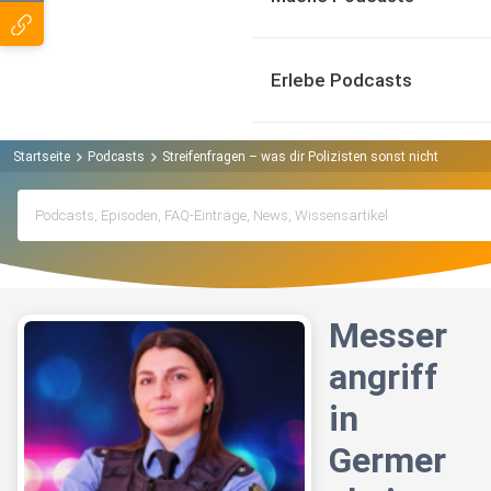
Erlebe Podcasts
Startseite
Podcasts
Streifenfragen – was dir Polizisten sonst nicht erzähl
Messer
angriff
in
Germer