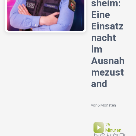
sheim:
Eine
Einsatz
nacht
im
Ausnah
mezust
and
vor 6 Monaten
25
Minuten
0
0
0
0