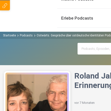
Erlebe Podcasts
Startseite
Podcasts
Ostwärts. Gespräche über ostdeutsche Identitäten Pod
Roland Ja
Erinnerun
vor 7 Monaten