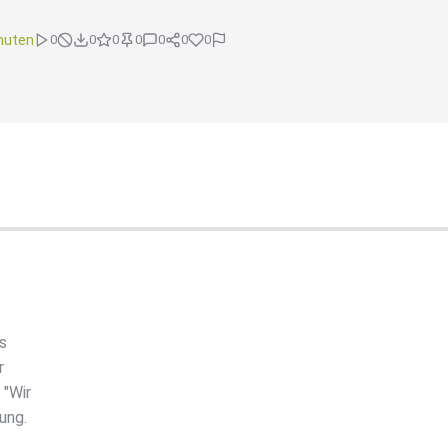
nuten
0
0
0
0
0
0
0
s
r
 "Wir
ung.