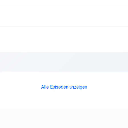
es
Alle Episoden anzeigen
 Räume
: Wie