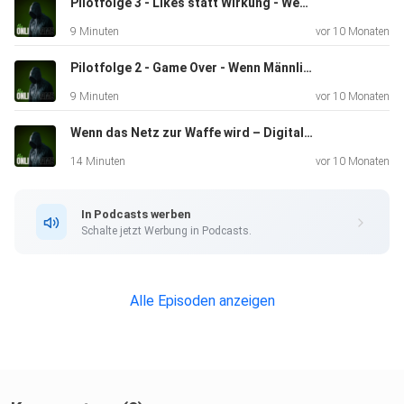
Pilotfolge 3 - Likes statt Wirkung - Wenn Aktivismus zum Instagram-Filter wird
9 Minuten
vor 10 Monaten
Wie schützt du dich? Wo endet „Recherche“ – und wo
Pilotfolge 2 - Game Over - Wenn Männlichkeitswahn zur Bedrohung wird
beginnt
9 Minuten
vor 10 Monaten
Stalking? Und was können Plattformen und Gesetze
eigentlich
Wenn das Netz zur Waffe wird – Digitale Selbstjustiz und die „Game Gruppe"
dagegen ausrichten?
14 Minuten
vor 10 Monaten
In Podcasts werben
Schalte jetzt Werbung in Podcasts.
Klartext, echte Fälle, ein bisschen Sarkasmus – und
Alle Episoden anzeigen
garantiert
kein Aluhut.