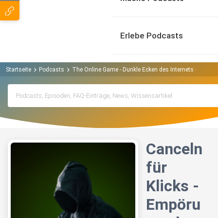
Erlebe Podcasts
Startseite
Podcasts
The Online Game - Dunkle Ecken des Internets – Hates
Canceln
für
Klicks -
Empöru