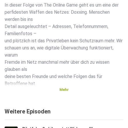
In dieser Folge von The Online Game geht es um eine der
perfidesten Waffen des Netzes: Doxxing. Menschen
werden bis ins
Detail ausgeleuchtet – Adressen, Telefonnummern,
Familienfotos –
und plötzlich ist das Privatleben kein Schutzraum mehr. Wir
schauen uns an, wie digitale Überwachung funktioniert,
warum
Fremde im Netz manchmal mehr über dich zu wissen
glauben als
deine besten Freunde und welche Folgen das für
Betroffene hat.
Mehr
Obsessive Online-Verfolgung ist längst kein Thriller-Plot
Weitere Episoden
mehr,
sondern für viele Realität. Und während die Täter ihre
Machtspiele genießen, bleibt für die Opfer vor allem Angst.