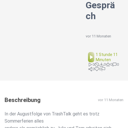
Gesprä
ch
vor 11 Monaten
1 Stunde 11
Minuten
0
0
0
0
0
0
Beschreibung
vor 11 Monaten
In der Augustfolge von TrashTalk geht es trotz
Sommerferien alles