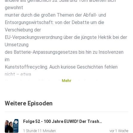
andere als gemächlich zu. Julia und Tom arbeiten sich
gewohnt
munter durch die großen Themen der Abfall- und
Entsorgungswirtschaft: von der Debatte um die
Verschiebung der
EU-Verpackungsverordnung über die jüngste Hektik bei der
Umsetzung
des Batterie-Anpassungsgesetzes bis hin zu Insolvenzen
im
Kunststoffrecycling. Auch kuriose Geschichten fehlen
nicht – etwa
Mehr
Drogenfunde auf Berliner Recyclinghöfen oder ein
Flughafen, der
Urlauber mit gebrauchten Luftmatratzen und Aufblastieren
Weitere Episoden
versorgt.
Im zweiten Teil wird es dann „staubtrocken“, aber nur dem
Thema
Folge 52 - 100 Jahre EUWID! Der TrashTalk feiert mit!
nach. Denn Sandra Giern, Geschäftsführerin beim
1 Stunde 11 Minuten
vor 1 Woche