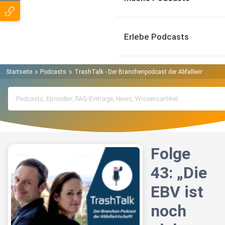
Erlebe Podcasts
Startseite
Podcasts
TrashTalk - Der Branchenpodcast der Abfallwirtschaft
Folge
43: „Die
EBV ist
noch