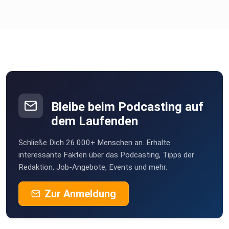
zu
anderen Krypto-Börsen
Warum ist jetzt der richtige Zeitpunkt für eine regulierte
Krypto-Derivate-Plattform in Europa?
Zukunft des Krypto-Derivatehandels: Trends und
Bleibe beim Podcasting auf
Prognosen
dem Laufenden
Geplante neue Finanzinstrumente neben Perpetual Futures
Schließe Dich 26.000+ Menschen an. Erhalte
interessante Fakten über das Podcasting, Tipps der
Redaktion, Job-Angebote, Events und mehr.
Bewertung, Wachstumspläne und Vision für die nächsten
fünf
Zur Anmeldung
Jahre