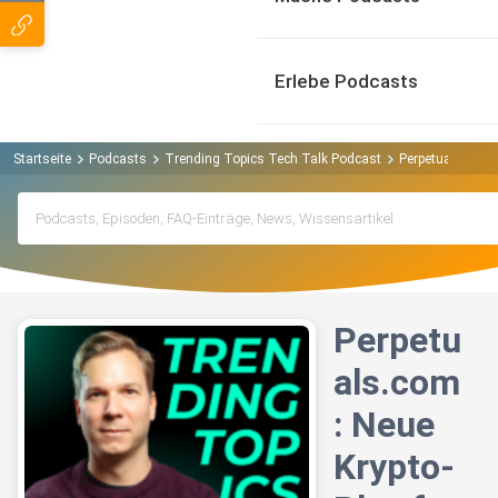
Erlebe Podcasts
Startseite
Podcasts
Trending Topics Tech Talk Podcast
Perpetuals.com: 
Perpetu
als.com
: Neue
Krypto-