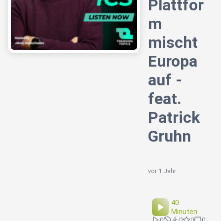
Plattfor
m
mischt
Europa
auf -
feat.
Patrick
Gruhn
vor 1 Jahr
40
Minuten
0
0
0
0