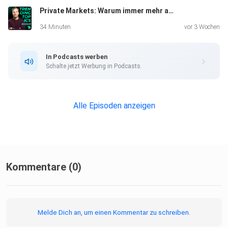
Private Markets: Warum immer mehr außerhalb der Börse investiert wird
agieren?
34 Minuten
vor 3 Wochen
In Podcasts werben
Schalte jetzt Werbung in Podcasts.
Was sind Derivate und warum sind sie wichtig?
Alle Episoden anzeigen
Perpetual Futures vs. traditionelle
Futures-Kontrakte
Vorteile von Perpetual Swaps gegenüber dem
direkten Kauf von Kryptowährungen
Kommentare (0)
Die ökonomischen Konzepte hinter Perpetuals Futures
(Gehr
Melde Dich an, um einen Kommentar zu schreiben.
& Schiller)