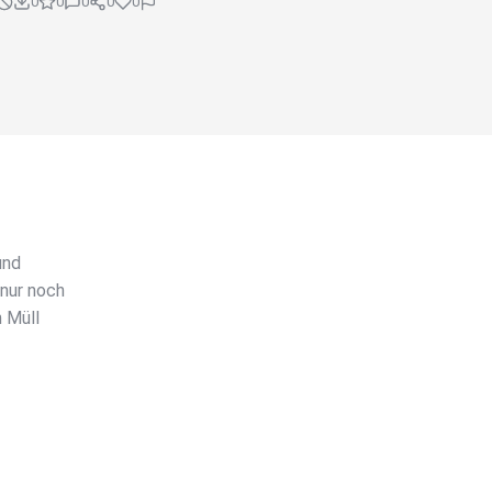
0
0
0
0
0
und
 nur noch
n Müll