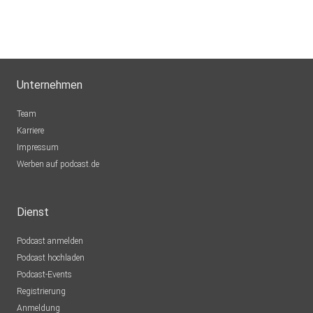
Unternehmen
Team
Karriere
Impressum
Werben auf podcast.de
Dienst
Podcast anmelden
Podcast hochladen
Podcast-Events
Registrierung
Anmeldung