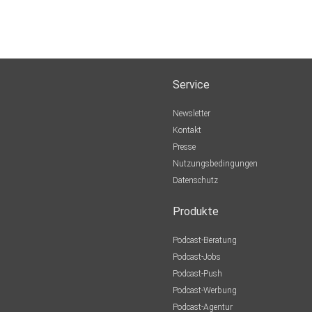
Service
Newsletter
Kontakt
Presse
Nutzungsbedingungen
Datenschutz
Produkte
Podcast-Beratung
Podcast-Jobs
Podcast-Push
Podcast-Werbung
Podcast-Agentur