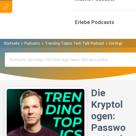
Erlebe Podcasts
Startseite
Podcasts
Trending Topics Tech Talk Podcast
Die Kryptologen:
Die
Kryptol
ogen:
Passwo