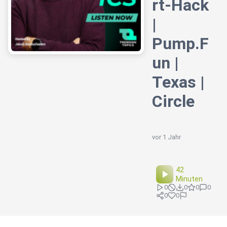
rt-Hack
|
Pump.F
un |
Texas |
Circle
vor 1 Jahr
42
Minuten
0
0
0
0
0
0