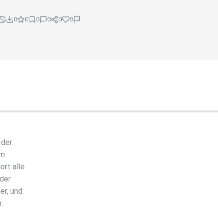
0
0
0
0
0
0
 der
um
rt alle
 der
er, und
: