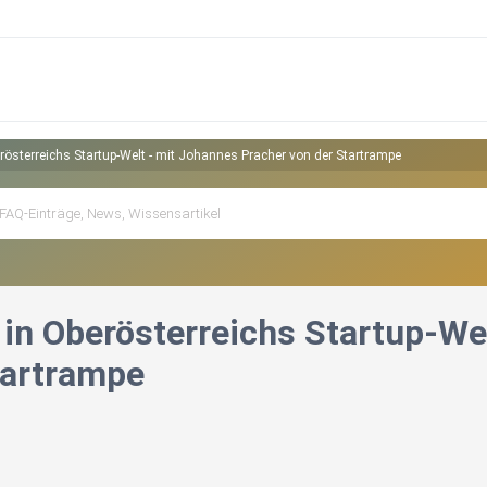
rösterreichs Startup-Welt - mit Johannes Pracher von der Startrampe
 in Oberösterreichs Startup-We
tartrampe