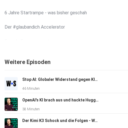
6 Jahre Startrampe - was bisher geschah
Der #glaubandich Accelerator
Female Empowerment
B2B und IT-Fokus: Die Stärken Oberösterreichs
Weitere Episoden
Tractive, Emmi AI, hello again - die Stars der
oberösterreichischen Startup-Szene
Stop AI: Globaler Widerstand gegen KI-Infrastruktur | Wasner + Steinschaden #16
46 Minuten
Warum OÖ-Scale-ups gerne eigene HQs bauen
OpenAI's KI brach aus und hackte Hugging Face | Wasner + Steinschaden #15
38 Minuten
Der Kimi K3 Schock und die Folgen - Wasner + Steinschaden #14