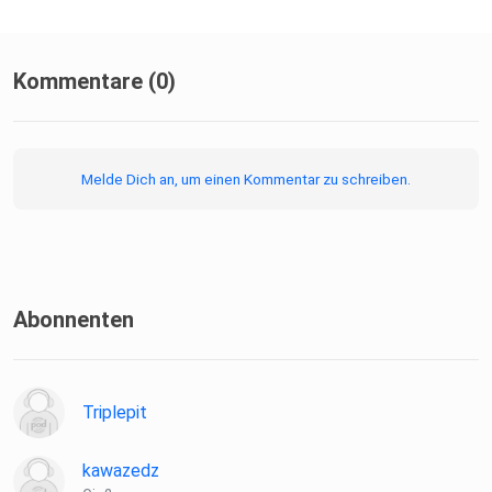
Instagram @twinspark_podcast
Kommentare (0)
Instagram @kettenritzel
Melde Dich an, um einen Kommentar zu schreiben.
Instagram @carinaexmachina
Website TwinSpark Motorradpodcast
Abonnenten
Website MotoCast Community
Triplepit
kawazedz