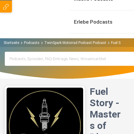
Erlebe Podcasts
Startseite
Podcasts
TwinSpark Motorrad Podcast Podcast
Fuel Story - Ma
Fuel
Story -
Master
s of