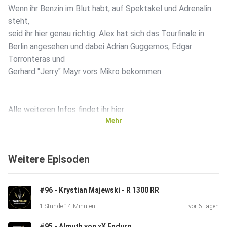
Wenn ihr Benzin im Blut habt, auf Spektakel und Adrenalin
steht,
seid ihr hier genau richtig. Alex hat sich das Tourfinale in
Berlin angesehen und dabei Adrian Guggemos, Edgar
Torronteras und
Gerhard "Jerry" Mayr vors Mikro bekommen.
Alle weiteren Infos findet ihr hier:
Mehr
https://www.mastersofdirt.com/
Weitere Episoden
Adrian Guggemos
#96 - Krystian Majewski - R 1300 RR
1 Stunde 14 Minuten
vor 6 Tagen
Edgar Torronteras
#95 - Almuth von xX Enduro