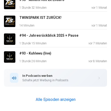
1 Stunde 32 Minuten
vor 1 Monat
Gerhard "Jerry" Mayr
TWINSPARK IST ZURÜCK!
14 Minuten
vor 1 Monat
Für alle Stickerlover: wenn ihr Aufkleber von Eurem neuen
#94 - Jahresrückblick 2025 + Pause
Lieblingspodcast haben wollt, werft ein klein wenig
1 Stunde 15 Minuten
vor 7 Monaten
Trinkgeld in
#93 - Kuhlewu (live)
die Kaffee-/Bierkasse und schreibt Eure Adresse dazu, die
Überraschung folgt per Post!
1 Stunde 26 Minuten
vor 8 Monaten
In Podcasts werben
Schalte jetzt Werbung in Podcasts.
Kontakt:
Alle Episoden anzeigen