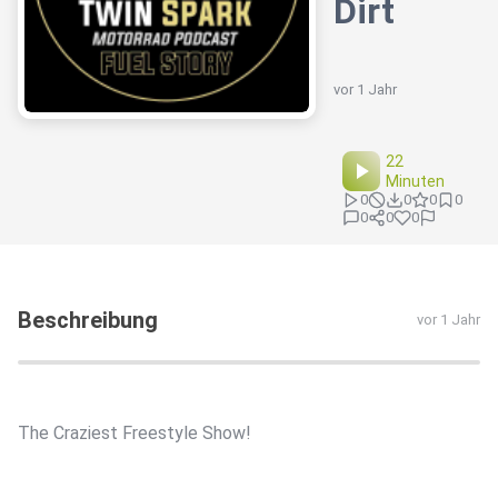
Dirt
vor 1 Jahr
22
Minuten
0
0
0
0
0
0
0
Beschreibung
vor 1 Jahr
The Craziest Freestyle Show!