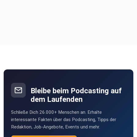
tokenisierte Fonds und Cross-Chain-Transfers in
Sekundenschnelle
und voll compliant abgewickelt werden können.
SEC-Chef mit Krypto-freundlichen Signalen
Der neue SEC-Chef Paul Atkins lässt die Herzen der DeFi-
Fans
höher schlagen. z.B. sieht er Mining & Staking außerhalb des
Wertpapierrechts und fordert stattdessen bessere
Regeln, um den
Sektor zum Blühen zu bringen.
Bleibe beim Podcasting auf
dem Laufenden
Krypto-Kultur
Schließe Dich 26.000+ Menschen an. Erhalte
Was sind Bitcoin-Maximalisten, was treibt sie an und warum
interessante Fakten über das Podcasting, Tipps der
Redaktion, Job-Angebote, Events und mehr.
spalten sie die Szene?