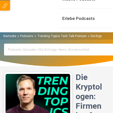
Erlebe Podcasts
Startseite
Podcasts
Trending Topics Tech Talk Podcast
Die Kryptologen
Die
Kryptol
ogen:
Firmen