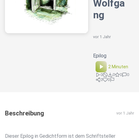
Wolfga
ng
vor 1 Jahr
Epilog
2 Minuten
0
0
0
0
0
0
Beschreibung
vor 1 Jahr
Dieser Epilog in Gedichtform ist dem Schriftsteller