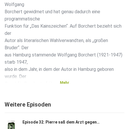
Wolfgang
Borchert gewidmet und hat genau dadurch eine
programmatische
Funktion für „Das Kainszeichen“. Auf Borchert bezieht sich
der
Autor als literarischen Wahlverwandten, als „großen
Bruder“. Der
aus Hamburg stammende Wolfgang Borchert (1921-1947)
starb 1947,
also in dem Jahr, in dem der Autor in Hamburg geboren
wurde. Der
Mehr
Grund für Borcherts frühen Tod waren seine
Kriegsverletzungen,
Thema seines Werkes sind vor allem die Zerstörungen, die
Weitere Episoden
der
Krieg als umfassende Gewalterfahrung auch in den
Menschen
Episode 32: Pierre saß dem Arzt gegenüber
anrichtet. In „Das Kainszeichen“ erscheint die Gesellschaft