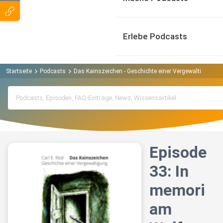
Erlebe Podcasts
Startseite
Podcasts
Das Kainszeichen - Geschichte einer Vergewaltigung P
Episode
33: In
memori
am