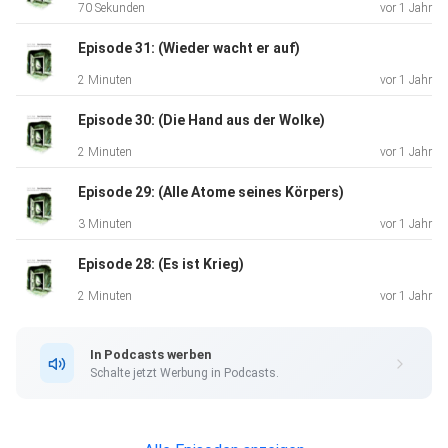
70 Sekunden
vor 1 Jahr
als
ähnlich umfassende Gewaltstruktur, etwa in Episode 24.
Episode 31: (Wieder wacht er auf)
Der
2 Minuten
vor 1 Jahr
Stiefvater in „Das Kainszeichen“ ist jener von Krieg und
Gewalt
Episode 30: (Die Hand aus der Wolke)
geprägten Generation zuzurechnen. Die Erfahrungen mit
2 Minuten
vor 1 Jahr
Vergewaltigung und Prostitution beschreibt das Gedicht
als den
Episode 29: (Alle Atome seines Körpers)
„Krieg der Straße“. Wie Borchert den Zweiten Weltkrieg
3 Minuten
vor 1 Jahr
überlebte
Episode 28: (Es ist Krieg)
(oder eben gerade nicht, weil er an dessen Folgen starb),
so ist
2 Minuten
vor 1 Jahr
der Erzähler von „Das Kainszeichen“ ein Überlebender der
strukturelle Gewalt unserer Gesellschaft in einem
In Podcasts werben
extremen Fall,
Schalte jetzt Werbung in Podcasts.
wie es auch der Arzt in der vorhergehenden Episode 32
formuliert
hat. Als literarisches Vorbild hat es Borchert auch dem