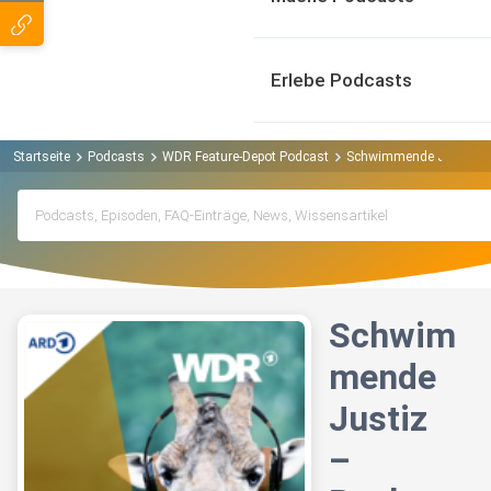
Erlebe Podcasts
Startseite
Podcasts
WDR Feature-Depot Podcast
Schwimmende Justiz –
Schwim
mende
Justiz
–