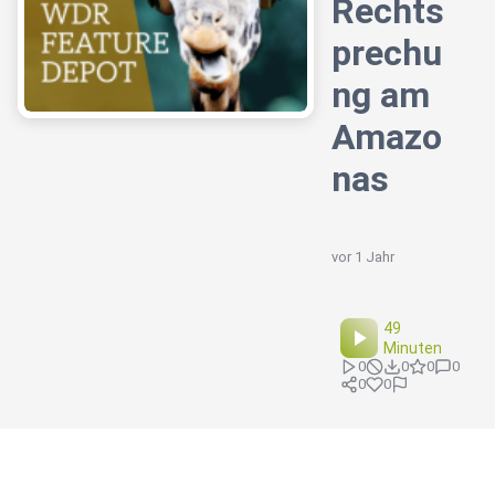
Rechts
prechu
ng am
Amazo
nas
vor 1 Jahr
49
Minuten
0
0
0
0
0
0