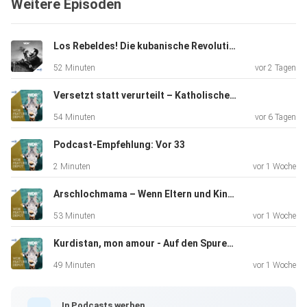
Weitere Episoden
Los Rebeldes! Die kubanische Revolution aus dem Hörspielstudio
52 Minuten
vor 2 Tagen
Versetzt statt verurteilt – Katholische Priester, Missbrauch und Strafvereitlung
54 Minuten
vor 6 Tagen
Podcast-Empfehlung: Vor 33
2 Minuten
vor 1 Woche
Arschlochmama – Wenn Eltern und Kinder streiten
53 Minuten
vor 1 Woche
Kurdistan, mon amour - Auf den Spuren des Schriftstellers Bachtyar Ali
49 Minuten
vor 1 Woche
In Podcasts werben