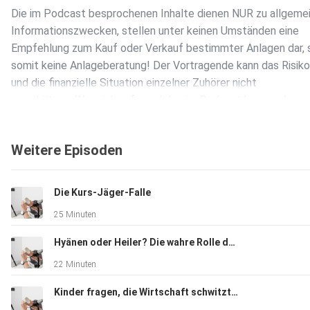
Die im Podcast besprochenen Inhalte dienen NUR zu allgeme
Informationszwecken, stellen unter keinen Umständen eine
Empfehlung zum Kauf oder Verkauf bestimmter Anlagen dar, 
somit keine Anlageberatung! Der Vortragende kann das Risikop
und die finanzielle Situation einzelner Zuhörer nicht
einschätzen. Wer sich aufgrund des im Podcast besprochen
Kauf oder Verkauf von Anlageprodukten / Vermögenswerten
entscheidet, tut diese aus eigener Entscheidung und auf eig
Weitere Episoden
Gefahr. Weder die AL&E GmbH noch der Vortragende haften,
Sie aufgrund des im Podcast Gesagtem eigene Anlageentsc
treffen und dadurch Verluste erleiden.
Die Kurs-Jäger-Falle
25 Minuten
Hyänen oder Heiler? Die wahre Rolle der Hedgefonds
22 Minuten
Kinder fragen, die Wirtschaft schwitzt: „The Big Short“ im Realitätscheck