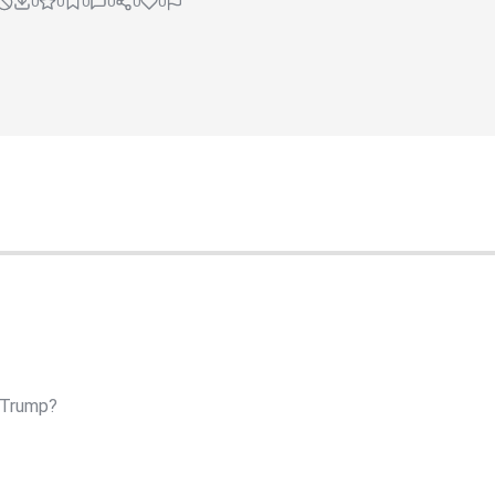
0
0
0
0
0
0
 Trump?