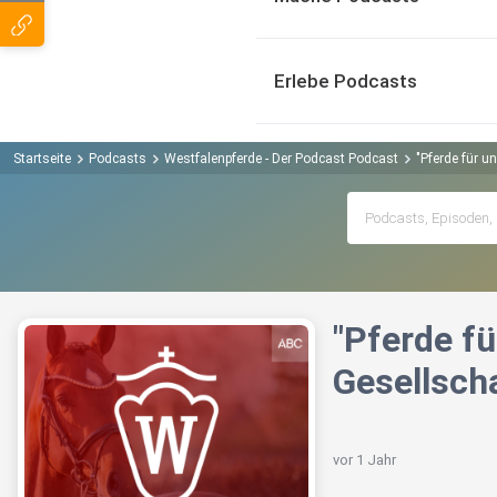
Erlebe Podcasts
Startseite
Podcasts
Westfalenpferde - Der Podcast Podcast
"Pferde für u
"Pferde fü
Gesellsch
vor 1 Jahr