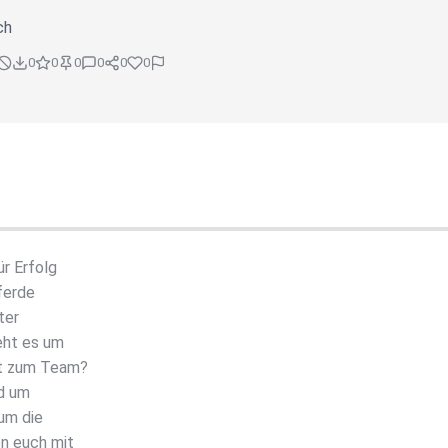
ch
0
0
0
0
0
0
r Erfolg
ferde
ter
eht es um
rt zum Team?
nd um
 um die
n euch mit