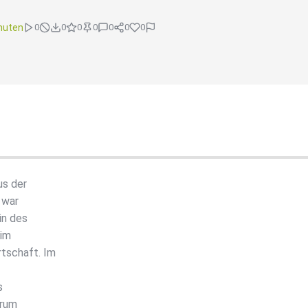
nuten
0
0
0
0
0
0
0
us der
 war
in des
 im
tschaft. Im
s
arum