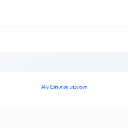
rage
g der
hen
Alle Episoden anzeigen