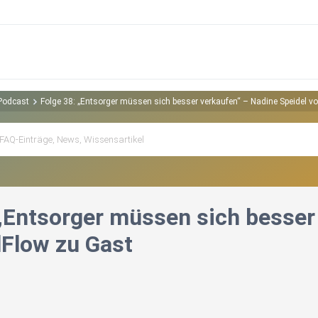
 Podcast
Folge 38: „Entsorger müssen sich besser verkaufen“ – Nadine Speidel v
 „Entsorger müssen sich besser
lFlow zu Gast