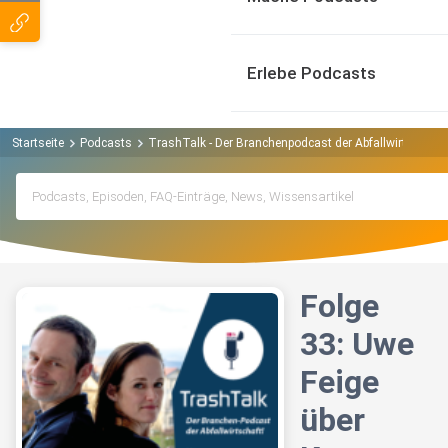
Erlebe Podcasts
Startseite
Podcasts
TrashTalk - Der Branchenpodcast der Abfallwirtschaft
Folge
33: Uwe
Feige
über