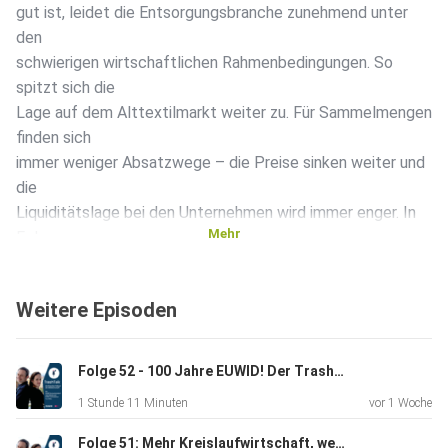
gut ist, leidet die Entsorgungsbranche zunehmend unter
den
schwierigen wirtschaftlichen Rahmenbedingungen. So
spitzt sich die
Lage auf dem Alttextilmarkt weiter zu. Für Sammelmengen
finden sich
immer weniger Absatzwege – die Preise sinken weiter und
die
Liquiditätslage bei den Unternehmen wird immer enger. In
Mehr
Folge
dessen musste mit Soex bereits ein großer Sortierer
Insolvenz
Weitere Episoden
anmelden. Zu den weiteren Themen gehört unter anderem
die Klage
gegen Exxon Mobil in Kalifornien wegen möglicher
Folge 52 - 100 Jahre EUWID! Der TrashTalk feiert mit!
Täuschung beim
1 Stunde 11 Minuten
vor 1 Woche
chemischen Recycling sowie die bevorstehende
Entscheidung des
Folge 51: Mehr Kreislaufwirtschaft, weniger Vorschlaghammer – Christina Dornack und Leonie Dahlmann zu Gast