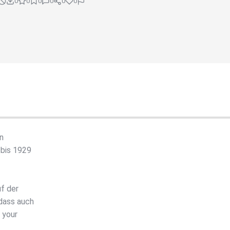
0
0
0
0
0
0
n
 bis 1929
f der
dass auch
 your