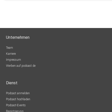
CoolBerth
Canada
gukpixtl
Ommailo
Unternehmen
Erfurt
Team
rap68
Karriere
Impressum
Maxmica
Werben auf podcast.de
Haren
Grisigrimm
Dienst
Böheimkirchen
Podcast anmelden
xawrdqok
Podcast hochladen
Podcast-Events
Franzel07
Registrierung