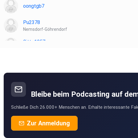
oongtgb7
Pu2378
Nemsdorf-Göhrendorf
Gitte1957
windeck
nyz75qz8
Maro68
Frankfurt am Main
Bleibe beim Podcasting auf de
Patipta
Schließe Dich 26.000+ Menschen an. Erhalte interessante Fak
Laudenbach
TomMcGraw
Zur Anmeldung
Nürnberg