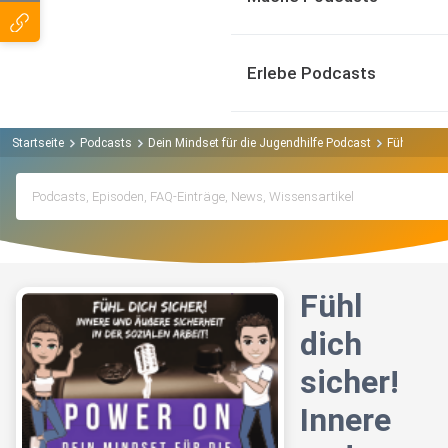
Erlebe Podcasts
Startseite
Podcasts
Dein Mindset für die Jugendhilfe Podcast
Fühl dich s
Fühl
dich
sicher!
Innere