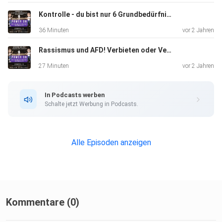
webseite: https://www.NicoleKernJugendexpertin.net
Kontrolle - du bist nur 6 Grundbedürfnisse davon entfernt!
36 Minuten
vor 2 Jahren
Rassismus und AFD! Verbieten oder Verstehen?
Facebook: https://www.facebook.com/pg/NicoleKernJuge
ndexpertin/
27 Minuten
vor 2 Jahren
In Podcasts werben
Instagram: https://www.instagram.com/nicolekern_jugende
Schalte jetzt Werbung in Podcasts.
xpertin/
Alle Episoden anzeigen
Youtube:: https://www.youtube.com/channel/UClykO-
M0WUi-oAe-i9G0zMw
Folge direkt herunterladen
Kommentare (0)