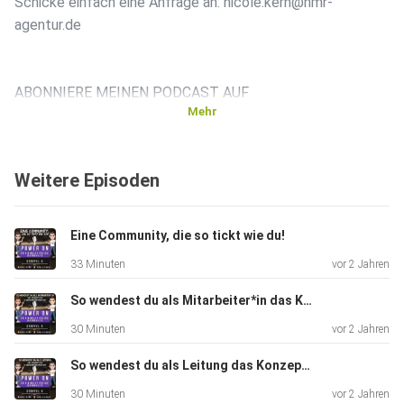
Schicke einfach eine Anfrage an: nicole.kern@nmr-
agentur.de
ABONNIERE MEINEN PODCAST AUF
Mehr
Spotify: https://cutt.ly/Ui280kB
Weitere Episoden
Podcast.de: https://www.podcast.de/podcast/752816/
Eine Community, die so tickt wie du!
33 Minuten
vor 2 Jahren
Deezer: https://www.deezer.com/de/show/793372
So wendest du als Mitarbeiter*in das Konzept der 6 Grundbedürfnisse an!
30 Minuten
vor 2 Jahren
ICH FREUE MICH ÜBER DEINEN BESUCH UND LIKE AUF
So wendest du als Leitung das Konzept der 6 Grundbedürfnisse an!
30 Minuten
vor 2 Jahren