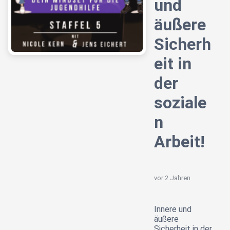
und
äußere
Sicherh
eit in
der
soziale
n
Arbeit!
vor 2 Jahren
Innere und
äußere
Sicherheit in der