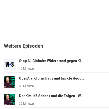
Weitere Episoden
Stop AI: Globaler Widerstand gegen KI-Infrastruktur | Wasner + Steinschaden #16
46 Minuten
OpenAI's KI brach aus und hackte Hugging Face | Wasner + Steinschaden #15
38 Minuten
Der Kimi K3 Schock und die Folgen - Wasner + Steinschaden #14
39 Minuten