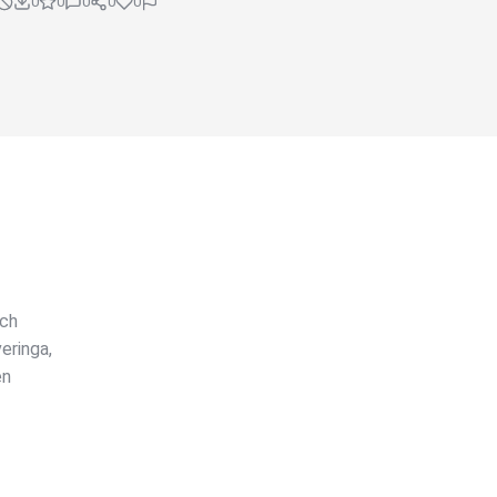
0
0
0
0
0
ech
eringa,
en