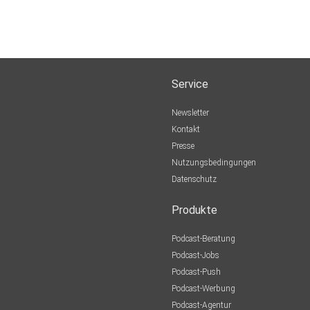
Service
Newsletter
Kontakt
Presse
Nutzungsbedingungen
Datenschutz
Produkte
Podcast-Beratung
Podcast-Jobs
Podcast-Push
Podcast-Werbung
Podcast-Agentur