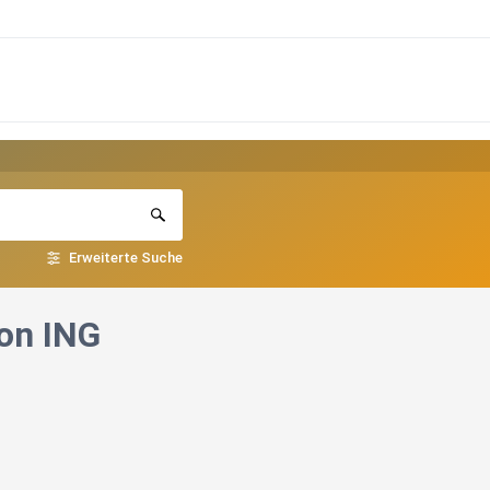
Erweiterte Suche
von ING