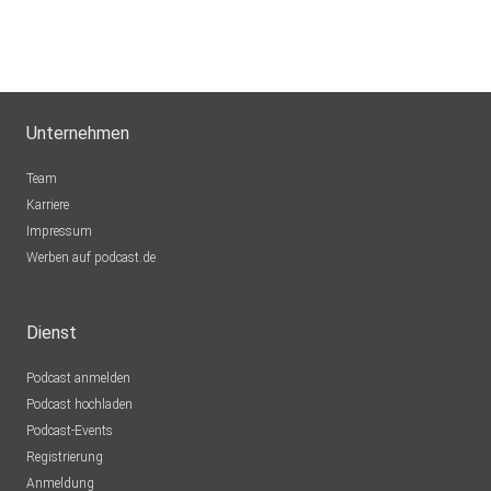
Unternehmen
Team
Karriere
Impressum
Werben auf podcast.de
Dienst
Podcast anmelden
Podcast hochladen
Podcast-Events
Registrierung
Anmeldung