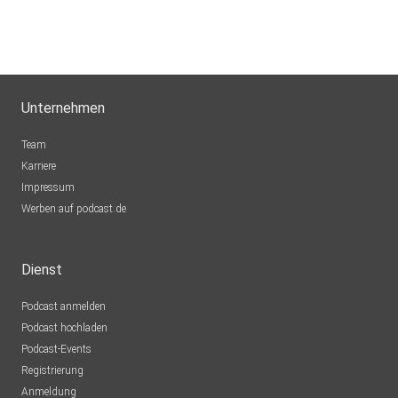
Unternehmen
Team
Karriere
Impressum
Werben auf podcast.de
Dienst
Podcast anmelden
Podcast hochladen
Podcast-Events
Registrierung
Anmeldung