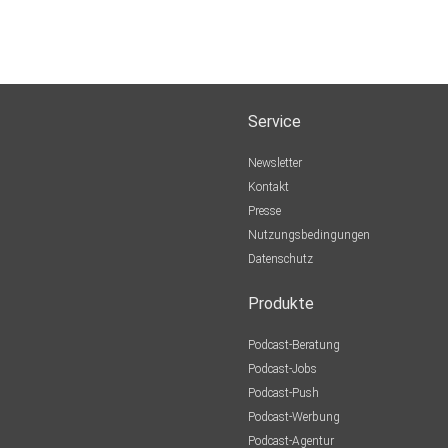
Service
Newsletter
Kontakt
Presse
Nutzungsbedingungen
Datenschutz
Produkte
Podcast-Beratung
Podcast-Jobs
Podcast-Push
Podcast-Werbung
Podcast-Agentur