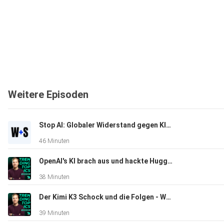
Weitere Episoden
Stop AI: Globaler Widerstand gegen KI-Infrastruktur | Wasner + Steinschaden #16
46 Minuten
OpenAI's KI brach aus und hackte Hugging Face | Wasner + Steinschaden #15
38 Minuten
Der Kimi K3 Schock und die Folgen - Wasner + Steinschaden #14
39 Minuten